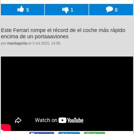
5
1
0
Este Ferrari rompe el récord de el coche más rápido
encima de un portaaaviones
por
manilagorila
el 3 oct 2025, 14:00