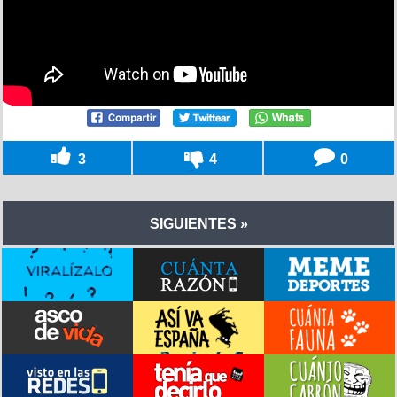
3
4
0
SIGUIENTES »