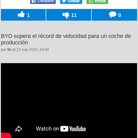
1
11
0
BYD supera el récord de velocidad para un coche de
producción
por
fer
el 23 sep 2025, 14:00