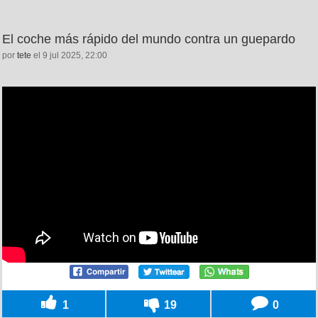
El coche más rápido del mundo contra un guepardo
por
tete
el 9 jul 2025, 22:00
1
19
0