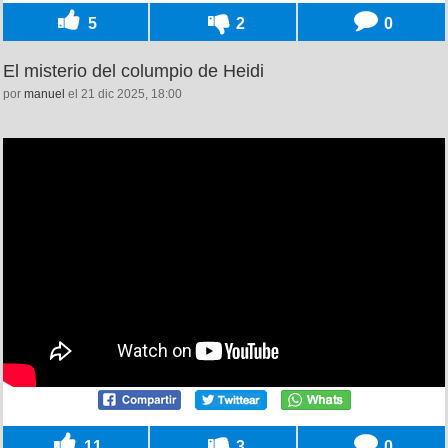
5
2
0
El misterio del columpio de Heidi
por
manuel
el 21 dic 2025, 18:00
11
3
0