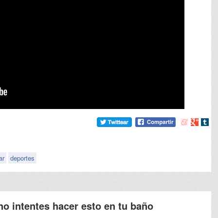
Compartir
Compart
Comp
en
en
en
meneame
Google
tumb
ar
deportes
no intentes hacer esto en tu baño