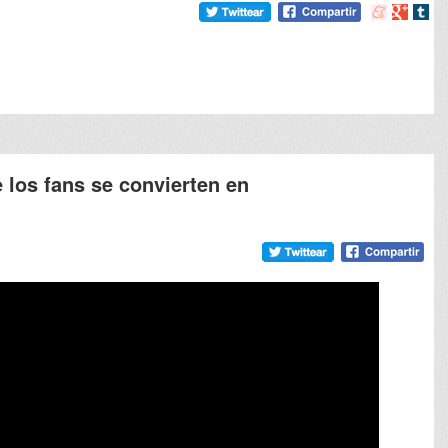
Compartir
Compart
Comp
en
en
en
meneame
Google
tumb
e los fans se convierten en