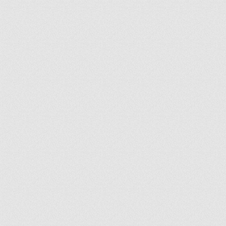
ir
artir
+
lr