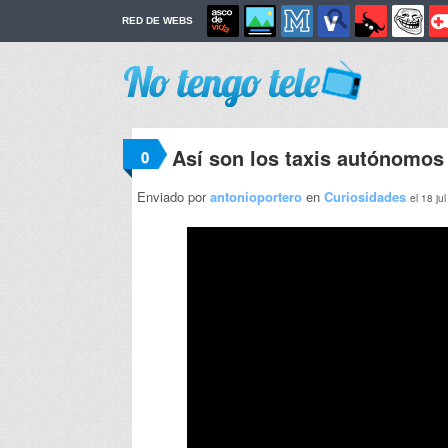
RED DE WEBS
Así son los taxis autónomos
0
Enviado por
antonioportero
en
Curiosidades
el 18 ju