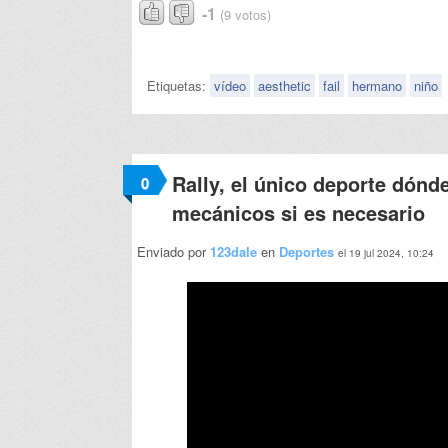
-1
(9 votos)
Etiquetas:
vídeo
aesthetic
fail
hermano
niño
Rally, el único deporte dónd
0
mecánicos si es necesario
Enviado por
123dale
en
Deportes
el 19 jul 2024, 10:24