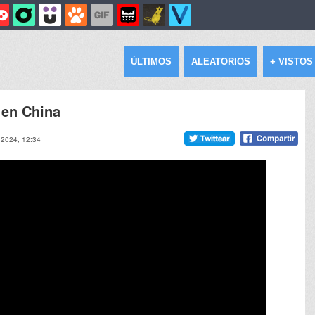
ÚLTIMOS
ALEATORIOS
+ VISTOS
 en China
l 2024, 12:34