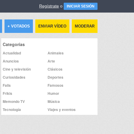
Regístrate
o
INICIAR SESIÓN
+ VOTADOS
ENVIAR VÍDEO
MODERAR
Categorías
Actualidad
Animales
Anuncios
Arte
Cine y televisión
Clásicos
Curiosidades
Deportes
Fails
Famosos
Frikis
Humor
Memondo TV
Música
Tecnología
Viajes y eventos