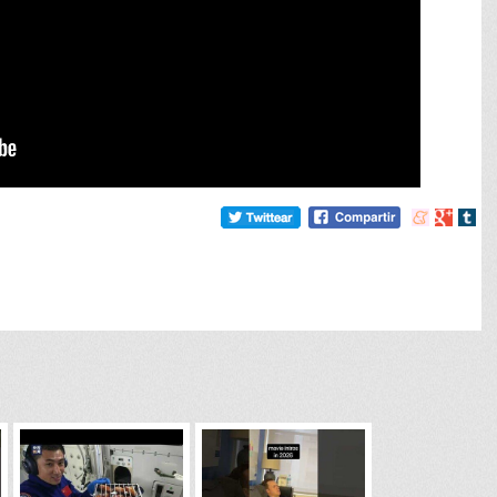
Compartir
Compart
Comp
en
en
en
meneame
Google
tumb