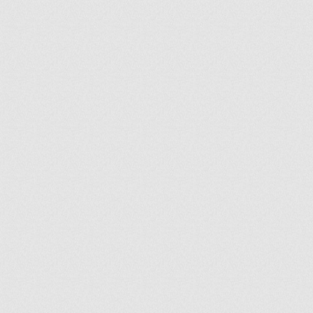
ir
artir
+
lr