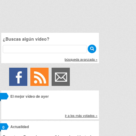
¿Buscas algún vídeo?
búsqueda avanzada »
El mejor vídeo de ayer
ir a los más votados »
Actualidad
0