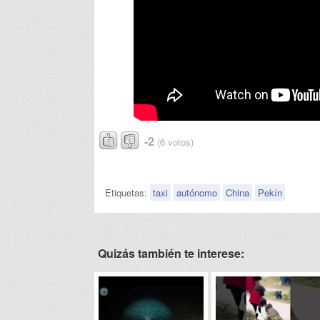
-2
(6 votos)
Etiquetas:
taxi
autónomo
China
Pekín
Quizás también te interese: