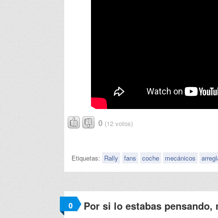
0
(12 votos)
Etiquetas:
Rally
fans
coche
mecánicos
arregl
Por si lo estabas pensando, 
0