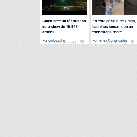
China bate un récord con
En este parque de China,
este show de 15.947
los niños juegan con un
drones
triceratops robot
Por
dodoazul
en
Por
fer
en
Curiosidades
-1 (9 votos)
0
-1 (13 votos)
Curiosidades