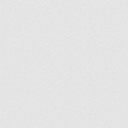
ir
artir
+
lr