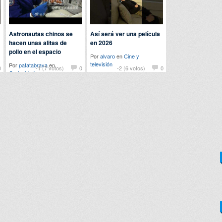
Astronautas chinos se
Así será ver una película
hacen unas alitas de
en 2026
pollo en el espacio
Por
alvaro
en
Cine y
televisión
Por
patatabrava
en
0
-1 (7 votos)
0
-2 (6 votos)
0
Curiosidades