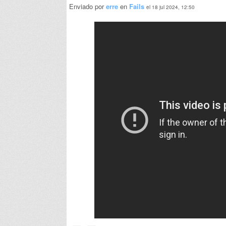
Enviado por
erre
en
Fails
el 18 jul 2024, 12:50