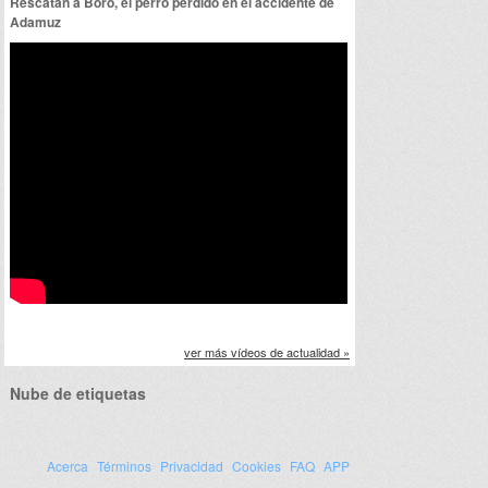
Rescatan a Boro, el perro perdido en el accidente de
Adamuz
ver más vídeos de actualidad »
Nube de etiquetas
Acerca
Términos
Privacidad
Cookies
FAQ
APP