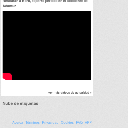
Rescatan a Boro, el perro perdido en el accidente de
Adamuz
ver más vídeos de actualidad »
Nube de etiquetas
Acerca
Términos
Privacidad
Cookies
FAQ
APP