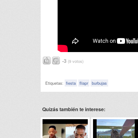
-3
(9 votos)
Etiquetas:
fiesta
fliapr
burbujas
Quizás también te interese: