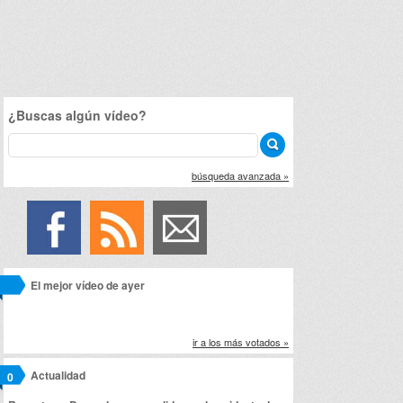
¿Buscas algún vídeo?
búsqueda avanzada »
El mejor vídeo de ayer
ir a los más votados »
Actualidad
0