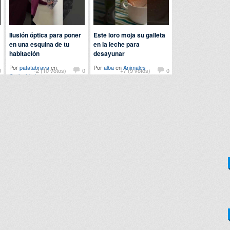
Ilusión óptica para poner
Este loro moja su galleta
en una esquina de tu
en la leche para
habitación
desayunar
Por
patatabrava
en
Por
alba
en
Animales
0
-2 (10 votos)
0
+7 (9 votos)
0
Curiosidades