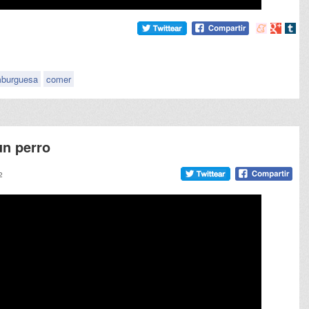
Compartir
Compart
Comp
en
en
en
meneame
Google
tumb
burguesa
comer
un perro
2