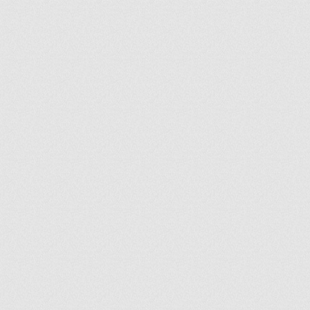
ir
artir
+
lr