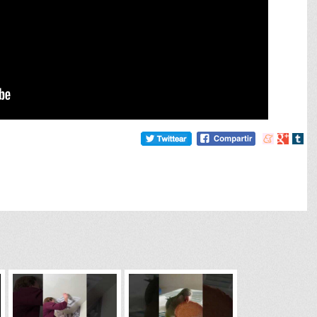
Compartir
Compart
Comp
en
en
en
meneame
Google
tumb