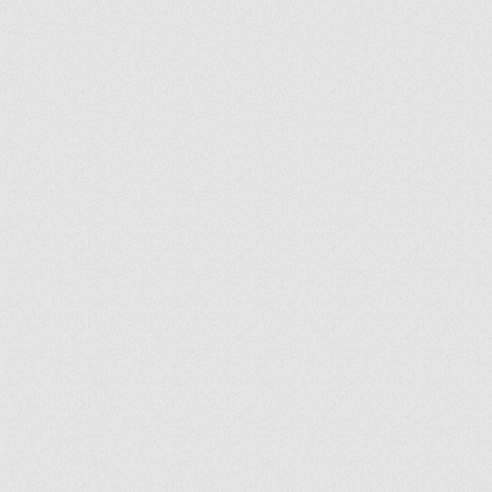
ir
artir
+
lr