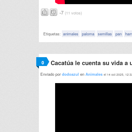
-7
(11 votos)
Etiquetas:
animales
paloma
semillas
pan
ham
Cacatúa le cuenta su vida a 
0
Enviado por
dodoazul
en
Animales
el 14 oct 2025, 12:3