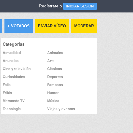
Regístrate
o
INICIAR SESIÓN
+ VOTADOS
ENVIAR VÍDEO
MODERAR
Categorías
Actualidad
Animales
Anuncios
Arte
Cine y televisión
Clásicos
Curiosidades
Deportes
Fails
Famosos
Frikis
Humor
Memondo TV
Música
Tecnología
Viajes y eventos