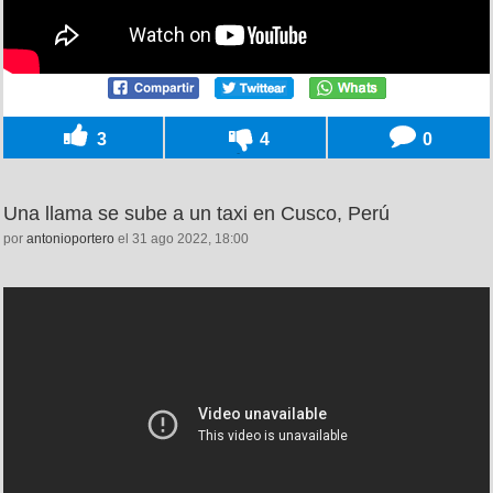
3
4
0
Una llama se sube a un taxi en Cusco, Perú
por
antonioportero
el 31 ago 2022, 18:00