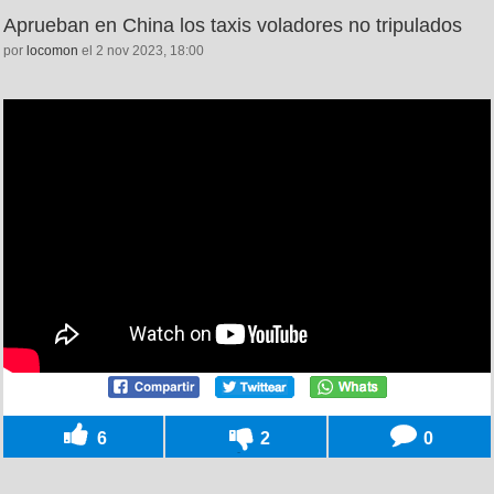
Aprueban en China los taxis voladores no tripulados
por
locomon
el 2 nov 2023, 18:00
6
2
0