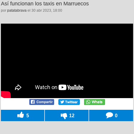
Así funcionan los taxis en Marruecos
por
patatabrava
el 30 abr 2023, 18:00
5
12
0