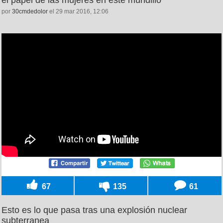
por
30cmdedolor
el 29 mar 2016, 12:06
67
135
61
Esto es lo que pasa tras una explosión nuclear
subterranea