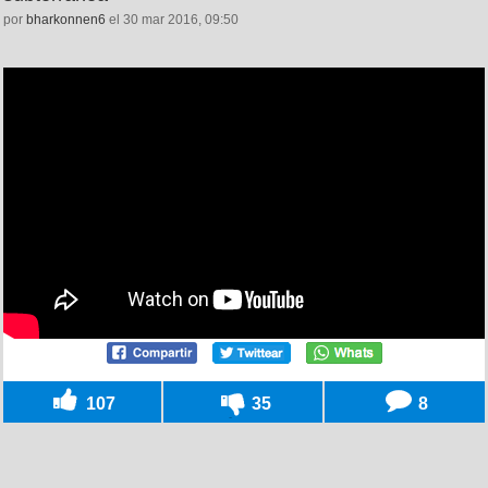
por
bharkonnen6
el 30 mar 2016, 09:50
107
35
8