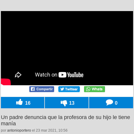
16
13
0
Un padre denuncia que la profesora de su hijo le tiene
manía
por
antonioportero
el 23 mar 2021, 10:56