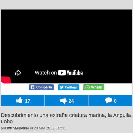
17
24
0
Descubrimiento una extraña criatura marina, la Anguila
Lobo
por
michaelbuble
el 23 mar 2021, 10:50