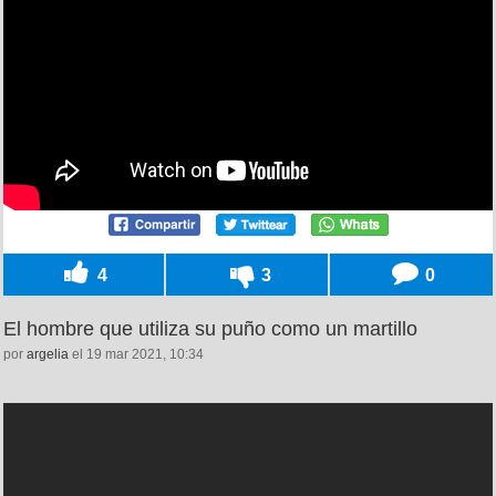
4
3
0
El hombre que utiliza su puño como un martillo
por
argelia
el 19 mar 2021, 10:34