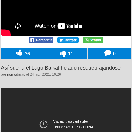
36
11
0
Así suena el Lago Baikal helado resquebrajándose
por
nomedigas
el 24 mar 2021, 10:26