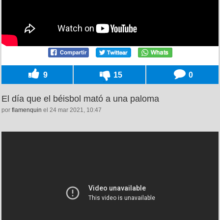
9
15
0
El día que el béisbol mató a una paloma
por
flamenquin
el 24 mar 2021, 10:47