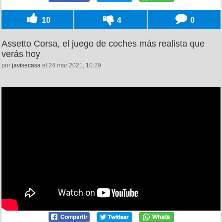
10
4
0
Assetto Corsa, el juego de coches más realista que
verás hoy
por
javisecasa
el 24 mar 2021, 10:29