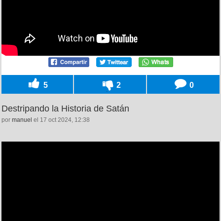
5
2
0
Destripando la Historia de Satán
por
manuel
el 17 oct 2024, 12:38