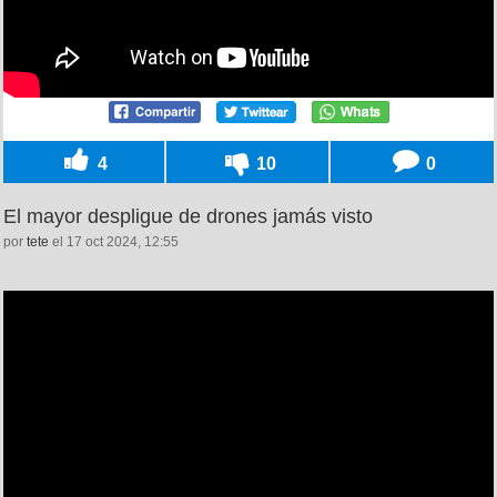
4
10
0
El mayor despligue de drones jamás visto
por
tete
el 17 oct 2024, 12:55