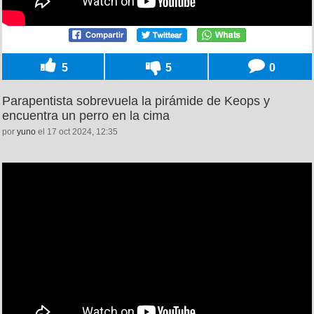
5
5
0
Parapentista sobrevuela la pirámide de Keops y
encuentra un perro en la cima
por
yuno
el 17 oct 2024, 12:35