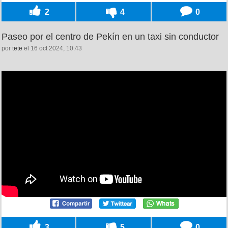
2
4
0
Paseo por el centro de Pekín en un taxi sin conductor
por
tete
el 16 oct 2024, 10:43
3
5
0