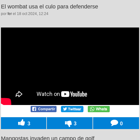
El wombat usa el culo para defenderse
por
fer
el 18 oct 2024, 12:24
3
3
0
Mangostas invaden un campo de golf