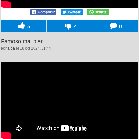
5
2
0
Famoso mal bien
por
alba
el 18 oct 2024, 11:44