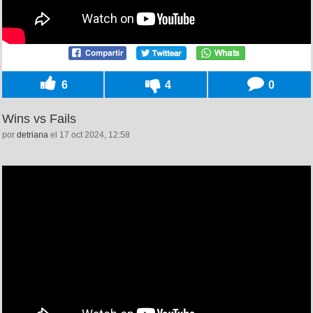
6
4
0
Wins vs Fails
por
detriana
el 17 oct 2024, 12:58