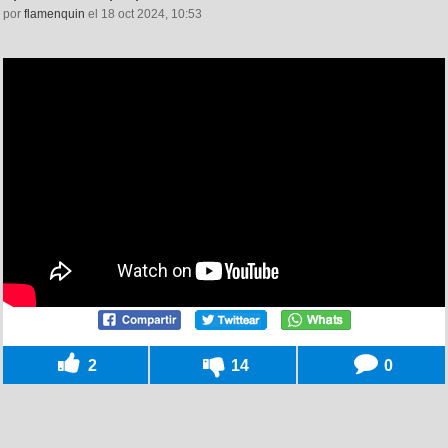
por
flamenquin
el 18 oct 2024, 10:53
2
14
0