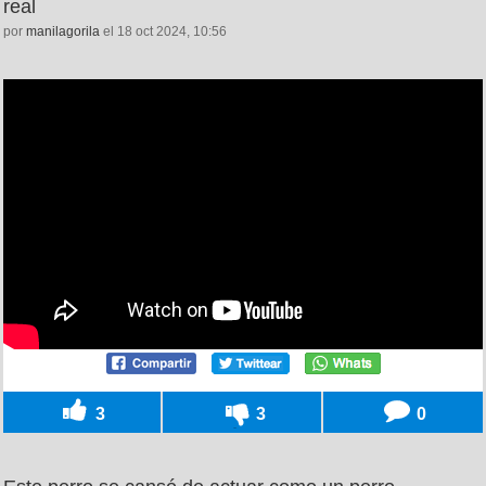
real
por
manilagorila
el 18 oct 2024, 10:56
3
3
0