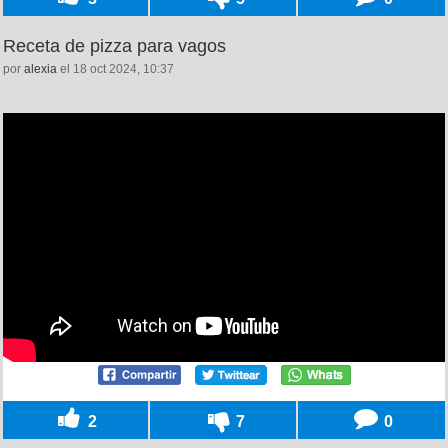
Receta de pizza para vagos
por
alexia
el 18 oct 2024, 10:37
2
7
0