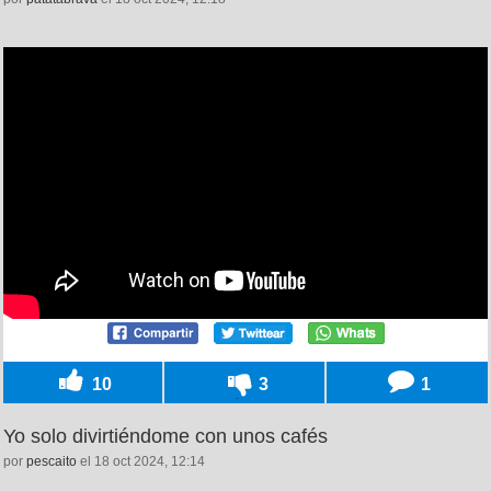
10
3
1
Yo solo divirtiéndome con unos cafés
por
pescaito
el 18 oct 2024, 12:14