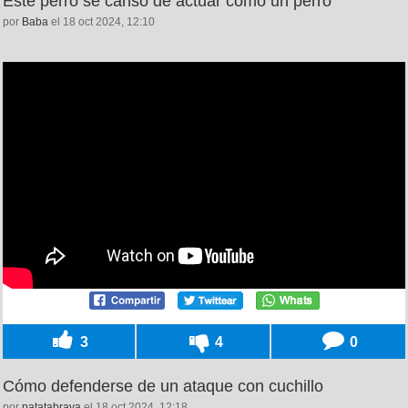
Este perro se cansó de actuar como un perro
por
Baba
el 18 oct 2024, 12:10
3
4
0
Cómo defenderse de un ataque con cuchillo
por
patatabrava
el 18 oct 2024, 12:18