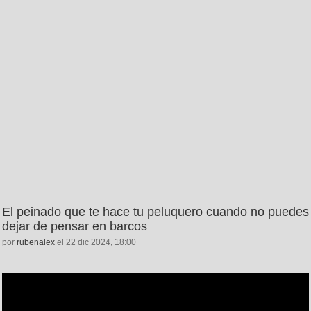
El peinado que te hace tu peluquero cuando no puedes
dejar de pensar en barcos
por
rubenalex
el 22 dic 2024, 18:00