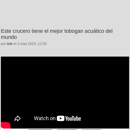
Este crucero tiene el mejor tobogan acuático del
mundo
por
tete
el 3 may 2025, 12:00