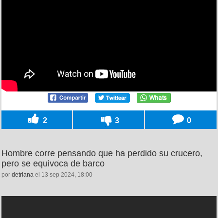
2
3
0
Hombre corre pensando que ha perdido su crucero,
pero se equivoca de barco
por
detriana
el 13 sep 2024, 18:00