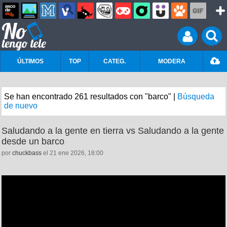
ÚLTIMOS
TOP
CATEG.
MODERA
Se han encontrado 261 resultados con "barco" |
Búsqueda
de nuevo
Saludando a la gente en tierra vs Saludando a la gente
desde un barco
por
chuckbass
el 21 ene 2026, 18:00