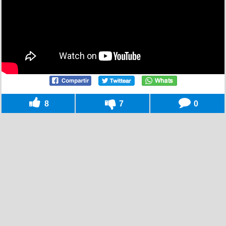
8
7
0