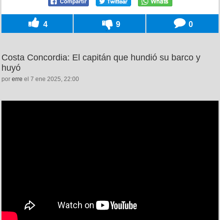
4
9
0
Costa Concordia: El capitán que hundió su barco y
huyó
por
erre
el 7 ene 2025, 22:00