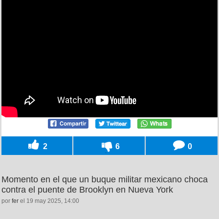
2
6
0
Momento en el que un buque militar mexicano choca
contra el puente de Brooklyn en Nueva York
por
fer
el 19 may 2025, 14:00