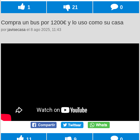
1
21
0
Compra un bus por 1200€ y lo uso como su casa
por
javisecasa
el 8 ago 2025, 11:43
11
9
0