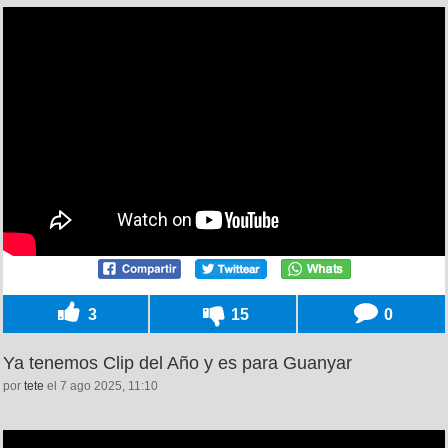
3
15
0
Ya tenemos Clip del Año y es para Guanyar
por
tete
el 7 ago 2025, 11:10