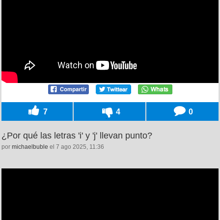
7
4
0
¿Por qué las letras 'i' y 'j' llevan punto?
por
michaelbuble
el 7 ago 2025, 11:36