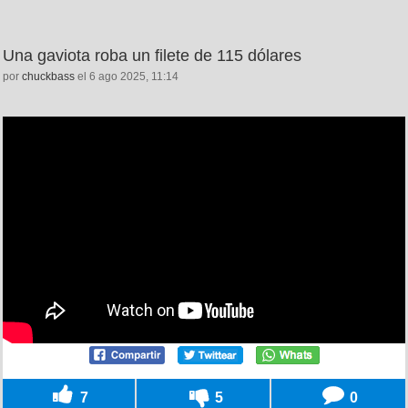
Una gaviota roba un filete de 115 dólares
por
chuckbass
el 6 ago 2025, 11:14
7
5
0