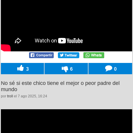
3
6
0
No sé si este chico tiene el mejor o peor padre del
mundo
por
troll
el 7 ago 2025, 16:24