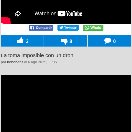
3
8
0
La toma imposible con un dron
por
bobobobs
el 6 ago 2025, 11:35