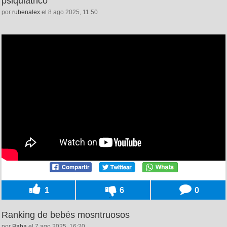
psiquiátrico
por
rubenalex
el 8 ago 2025, 11:50
1
6
0
Ranking de bebés mosntruosos
por
Baba
el 7 ago 2025, 16:20