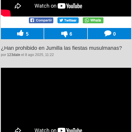
5
6
0
¿Han prohibido en Jumilla las fiestas musulmanas?
por
123dale
el 8 ago 2025, 11:22