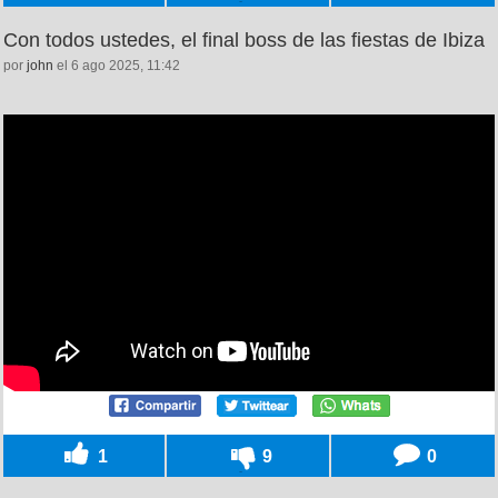
Con todos ustedes, el final boss de las fiestas de Ibiza
por
john
el 6 ago 2025, 11:42
1
9
0