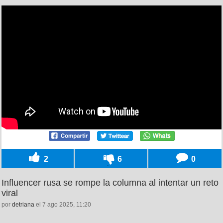
2
6
0
Influencer rusa se rompe la columna al intentar un reto
viral
por
detriana
el 7 ago 2025, 11:20