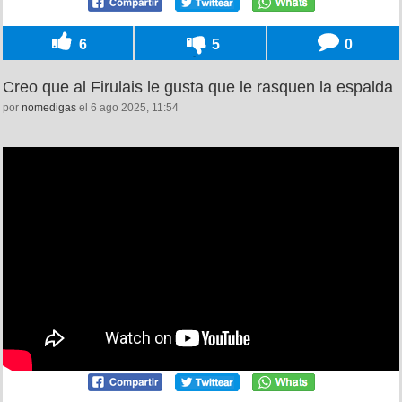
6
5
0
Creo que al Firulais le gusta que le rasquen la espalda
por
nomedigas
el 6 ago 2025, 11:54