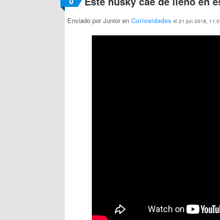
Este husky cae de lleno en e
0
Enviado por Junior en
Curiosidades
el 21 jun 2018, 11: