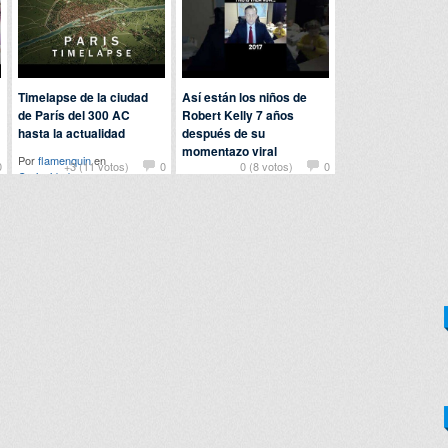
Timelapse de la ciudad
Así están los niños de
de París del 300 AC
Robert Kelly 7 años
hasta la actualidad
después de su
momentazo viral
Por
flamenquin
en
0
+3 (11 votos)
0
0 (8 votos)
0
Curiosidades
Por
123dale
en
Curiosidades