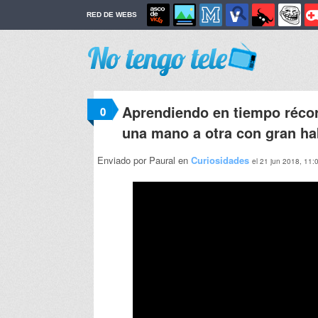
RED DE WEBS
Aprendiendo en tiempo récord
0
una mano a otra con gran ha
Enviado por Paural en
Curiosidades
el 21 jun 2018, 11: