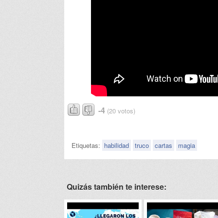
-4
(20 votos)
Etiquetas:
habilidad
truco
cartas
magia
Quizás también te interese: