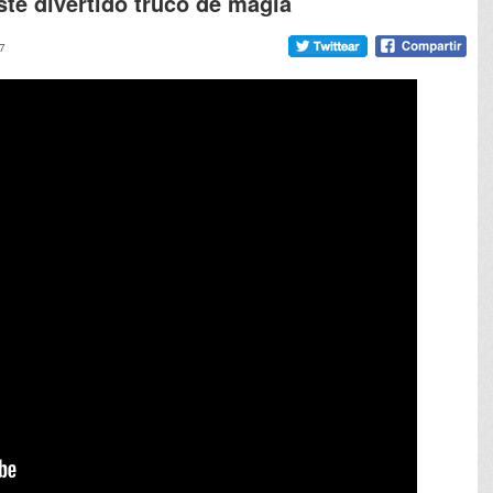
ste divertido truco de magia
07