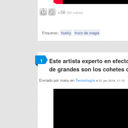
+38
(50 votos)
Etiquetas:
husky
truco de magia
Este artista experto en efe
1
de grandes son los cohetes 
Enviado por manu en
Tecnología
el 21 jun 2018, 11:10