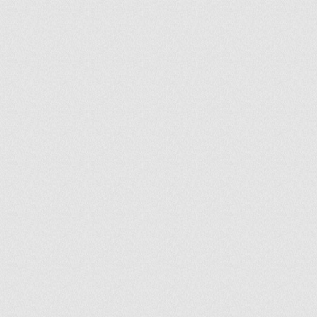
ir
artir
+
lr