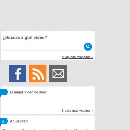
¿Buscas algún vídeo?
búsqueda avanzada »
El mejor vídeo de ayer
ir a los más votados »
Actualidad
0