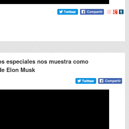
Compartir
Compart
Comp
en
en
en
meneame
Google
tumb
ctos especiales nos muestra como
de Elon Musk