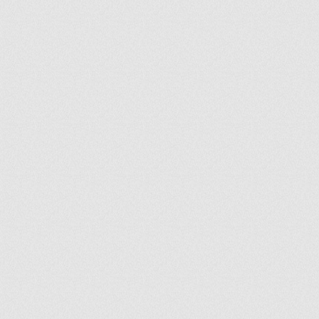
ir
artir
+
lr