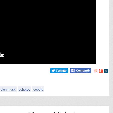
Compartir
Compart
Comp
en
en
en
meneame
Google
tumb
elon musk
cohetes
cobete