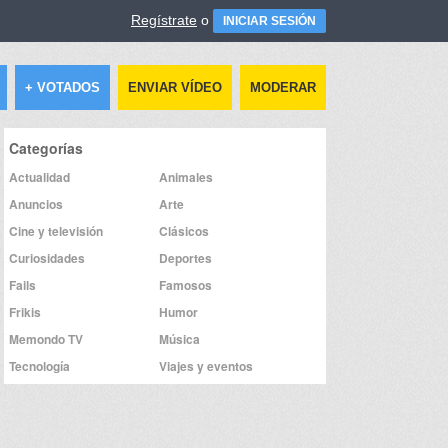
Regístrate
o
INICIAR SESIÓN
+ VOTADOS
ENVIAR VÍDEO
MODERAR
Categorías
Actualidad
Animales
Anuncios
Arte
Cine y televisión
Clásicos
Curiosidades
Deportes
Fails
Famosos
Frikis
Humor
Memondo TV
Música
Tecnología
Viajes y eventos