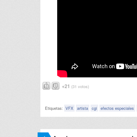
+21
(31 votos)
Etiquetas:
VFX
artista
cgi
efectos especiales