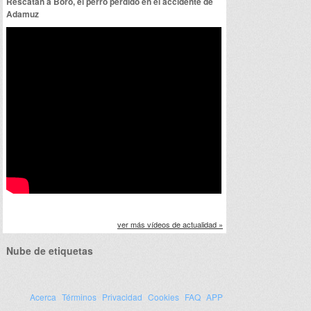
Rescatan a Boro, el perro perdido en el accidente de
Adamuz
ver más vídeos de actualidad »
Nube de etiquetas
Acerca
Términos
Privacidad
Cookies
FAQ
APP