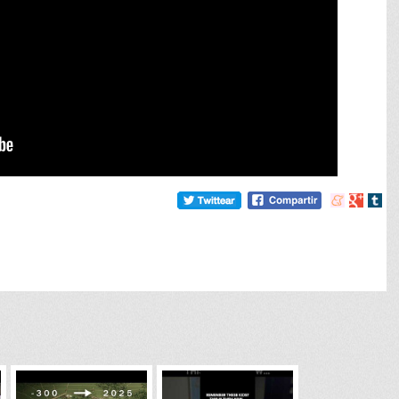
Compartir
Compart
Comp
en
en
en
meneame
Google
tumb