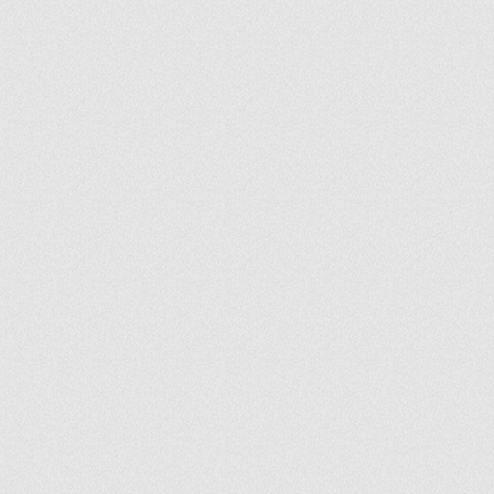
ir
artir
+
lr