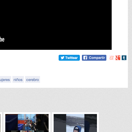
Compartir
Compart
Comp
en
en
en
meneame
Google
tumb
ujeres
niños
cerebro