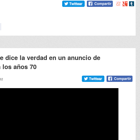
Compartir
Compart
Comp
en
en
en
meneame
Google
tumb
e dice la verdad en un anuncio de
n los años 70
:32