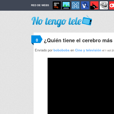
RED DE WEBS
¿Quién tiene el cerebro más
0
Enviado por
bobobobs
en
Cine y televisión
el 1 oct 