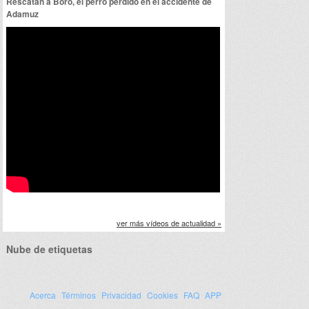
Rescatan a Boro, el perro perdido en el accidente de
Adamuz
ver más vídeos de actualidad »
Nube de etiquetas
Acerca
Términos
Privacidad
Cookies
FAQ
APP