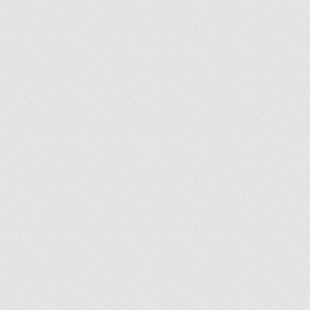
ir
artir
+
lr