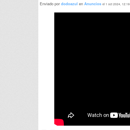
Enviado por
dodoazul
en
Anuncios
el 1 oct 2024, 12:19