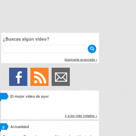
¿Buscas algún vídeo?
búsqueda avanzada »
El mejor vídeo de ayer
ir a los más votados »
Actualidad
0