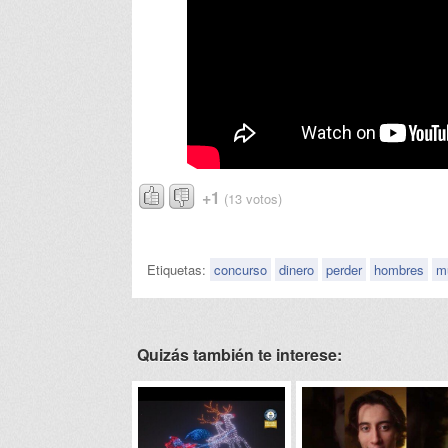
+1
(13 votos)
Etiquetas:
concurso
dinero
perder
hombres
m
Quizás también te interese: