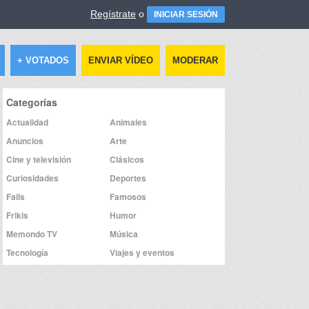
Regístrate
o
INICIAR SESIÓN
+ VOTADOS
ENVIAR VÍDEO
MODERAR
Categorías
Actualidad
Animales
Anuncios
Arte
Cine y televisión
Clásicos
Curiosidades
Deportes
Fails
Famosos
Frikis
Humor
Memondo TV
Música
Tecnología
Viajes y eventos