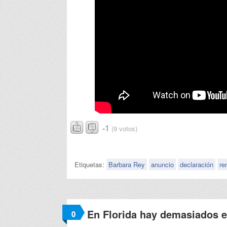
-1
(9 votos)
Etiquetas:
Barbara Rey
anuncio
declaración
re
En Florida hay demasiados 
0