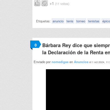
+1
(11 votos)
Etiquetas:
anuncio
tenis
torneo
tenistas
épico
Bárbara Rey dice que siempr
0
la Declaración de la Renta e
Enviado por
nomedigas
en
Anuncios
el 1 oct 2024, 11