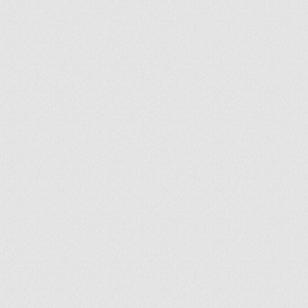
ir
artir
+
lr