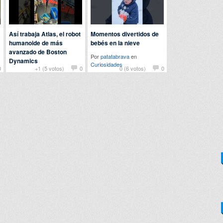
Así trabaja Atlas, el robot
Momentos divertidos de
humanoide de más
bebés en la nieve
avanzado de Boston
Por
patatabrava
en
Dynamics
Curiosidades
0
+1 (5 votos)
0
0 (6 votos)
0
Por
nomedigas
en
Tecnología