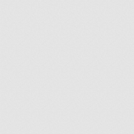
ir
artir
+
lr