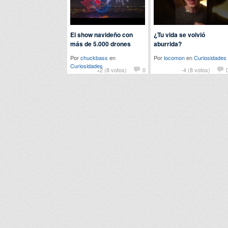
El show navideño con
¿Tu vida se volvió
más de 5.000 drones
aburrida?
Por
chuckbass
en
Por
locomon
en
Curiosidades
Curiosidades
+2 (8 votos)
0
-4 (8 votos)