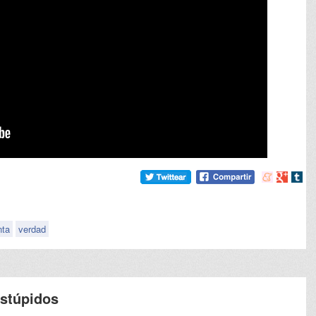
Compartir
Compart
Comp
en
en
en
meneame
Google
tumb
nta
verdad
estúpidos