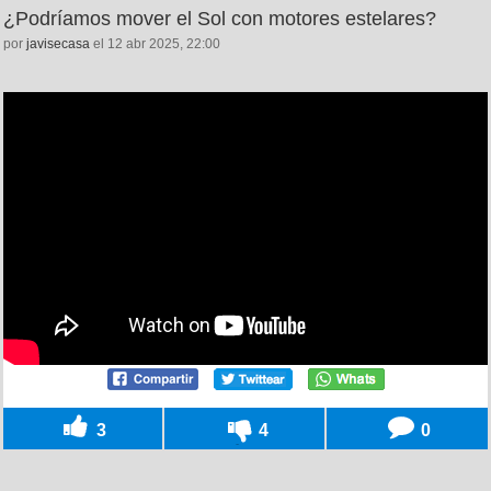
¿Podríamos mover el Sol con motores estelares?
por
javisecasa
el 12 abr 2025, 22:00
3
4
0