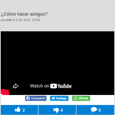
¿Cómo hacer amigos?
por
erre
el 8 dic 2025, 20:00
2
4
0