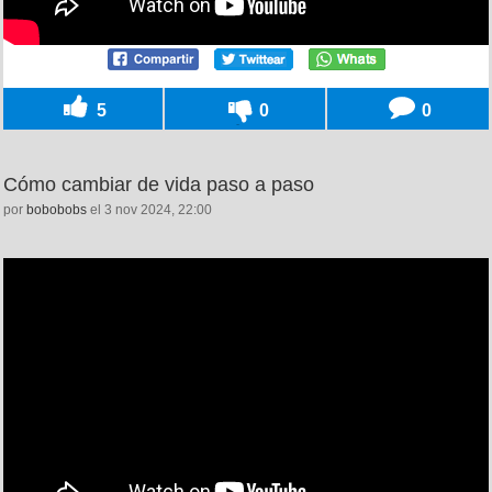
5
0
0
Cómo cambiar de vida paso a paso
por
bobobobs
el 3 nov 2024, 22:00