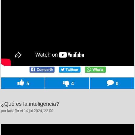
5
4
0
¿Qué es la inteligencia?
por
ladeflix
el 14 jul 2024, 22:00