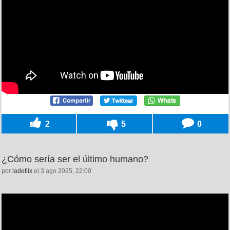
2
5
0
¿Cómo sería ser el último humano?
por
ladeflix
el 3 ago 2025, 22:00