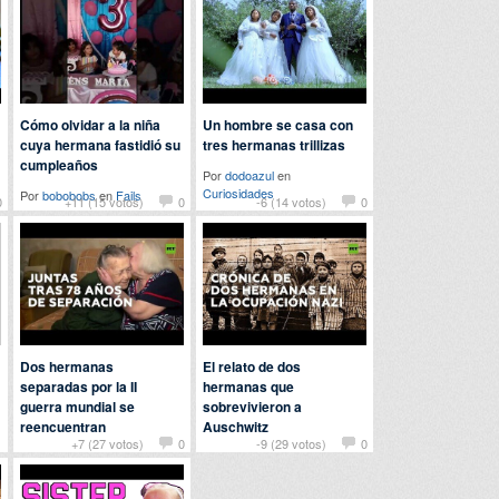
Cómo olvidar a la niña
Un hombre se casa con
cuya hermana fastidió su
tres hermanas trillizas
cumpleaños
Por
dodoazul
en
Curiosidades
Por
bobobobs
en
Fails
0
+11 (15 votos)
0
-6 (14 votos)
0
Dos hermanas
El relato de dos
separadas por la II
hermanas que
guerra mundial se
sobrevivieron a
reencuentran
Auschwitz
1
+7 (27 votos)
0
-9 (29 votos)
0
Por
tete
en
Curiosidades
Por tony en
Curiosidades