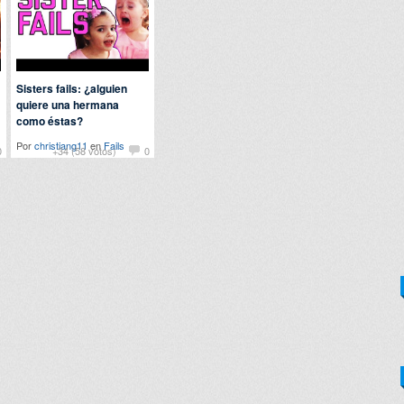
Sisters fails: ¿alguien
quiere una hermana
como éstas?
Por
christiang11
en
Fails
0
+34 (58 votos)
0