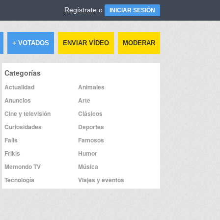
Regístrate
o
INICIAR SESIÓN
+ VOTADOS
ENVIAR VÍDEO
MODERAR
Categorías
Actualidad
Animales
Anuncios
Arte
Cine y televisión
Clásicos
Curiosidades
Deportes
Fails
Famosos
Frikis
Humor
Memondo TV
Música
Tecnología
Viajes y eventos