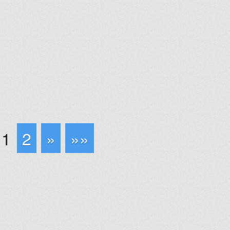
1
2
»
»»