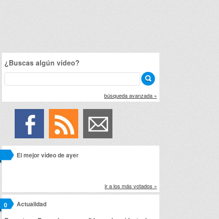
¿Buscas algún vídeo?
búsqueda avanzada »
El mejor vídeo de ayer
ir a los más votados »
Actualidad
0