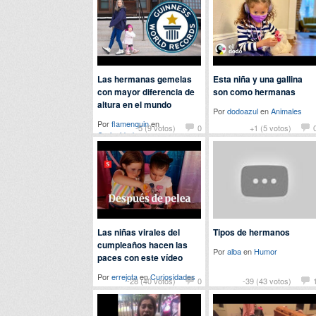
Las hermanas gemelas
Esta niña y una gallina
con mayor diferencia de
son como hermanas
altura en el mundo
Por
dodoazul
en
Animales
Por
flamenquin
en
-5 (9 votos)
0
+1 (5 votos)
Curiosidades
Las niñas virales del
Tipos de hermanos
cumpleaños hacen las
Por
alba
en
Humor
paces con este vídeo
Por
errejota
en
Curiosidades
-28 (40 votos)
0
-39 (43 votos)