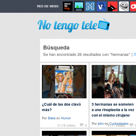
RED DE WEBS
Búsqueda
Se han encontrado 26 resultados con "hermanas" |
B
¿Cuál de las dos clavó
3 hermanas se someten
más?
a una rinoplastia a la vez
con el mismo cirujano
Por
Baba
en
Humor
Por
john
en
Curiosidades
-3 (13 votos)
0
-5 (11 votos)