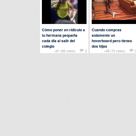
Cómo poner en ridículo a
Cuando compras
tu hermana pequeña
solamente un
cada día al salir del
hoverboard pero tienes
colegio
dos hijas
+61 (83 votos)
2
+38 (70 votos)
Por
fer
en
Humor
Por
gudini
en
Humor