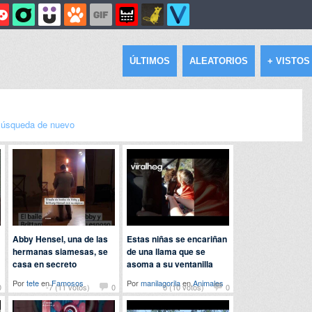
ÚLTIMOS
ALEATORIOS
+ VISTOS
úsqueda de nuevo
Abby Hensel, una de las
Estas niñas se encariñan
hermanas siamesas, se
de una llama que se
casa en secreto
asoma a su ventanilla
Por
tete
en
Famosos
Por
manilagorila
en
Animales
0
-7 (11 votos)
0
0 (10 votos)
0