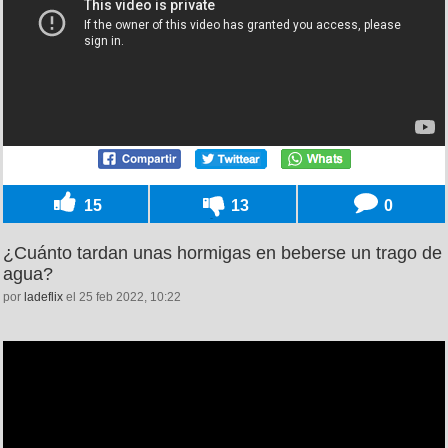
15
13
0
¿Cuánto tardan unas hormigas en beberse un trago de
agua?
por
ladeflix
el 25 feb 2022, 10:22