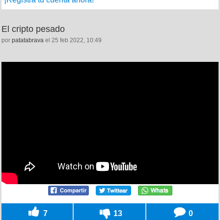
El cripto pesado
por
patatabrava
el 25 feb 2022, 10:49
7
13
0