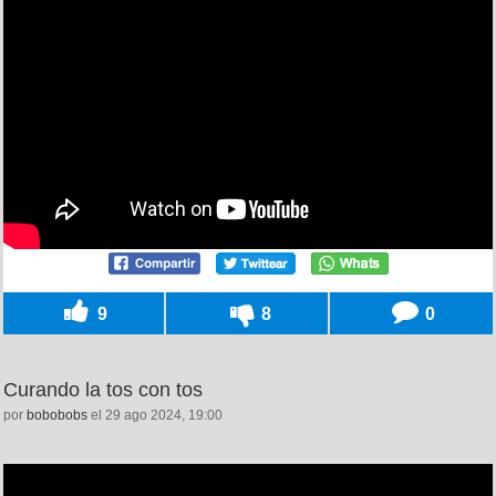
9
8
0
Curando la tos con tos
por
bobobobs
el 29 ago 2024, 19:00