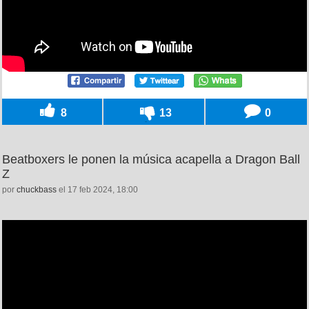
8
13
0
Beatboxers le ponen la música acapella a Dragon Ball
Z
por
chuckbass
el 17 feb 2024, 18:00