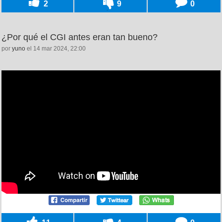
2
9
0
¿Por qué el CGI antes eran tan bueno?
por
yuno
el 14 mar 2024, 22:00