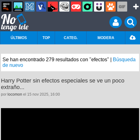
ÚLTIMOS
TOP
CATEG.
MODERA
Se han encontrado 279 resultados con "efectos" |
Búsqueda
de nuevo
Harry Potter sin efectos especiales se ve un poco
extraño...
por
locomon
el 15 nov 2025, 16:00