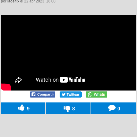
por
ladeflix
el 22 abr 2023, 18:00
9
8
0