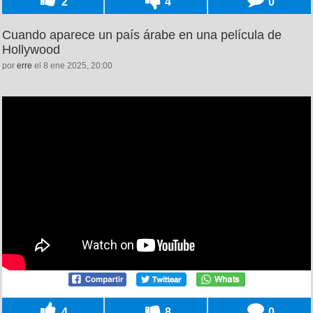
2
4
0
Cuando aparece un país árabe en una película de
Hollywood
por
erre
el 8 ene 2025, 20:00
4
8
0