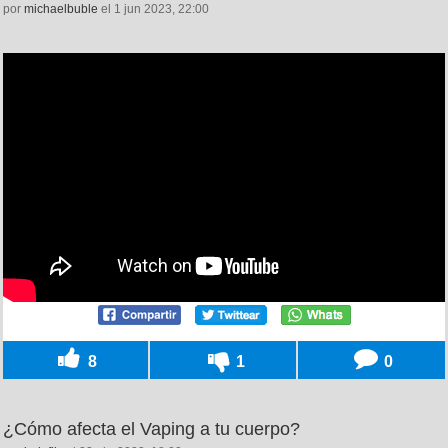
por
michaelbuble
el 1 jun 2023, 22:00
8
1
0
¿Cómo afecta el Vaping a tu cuerpo?