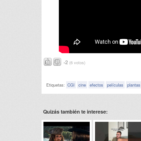
-2
(6 votos)
Etiquetas:
CGI
cine
efectos
películas
plantas
Quizás también te interese: