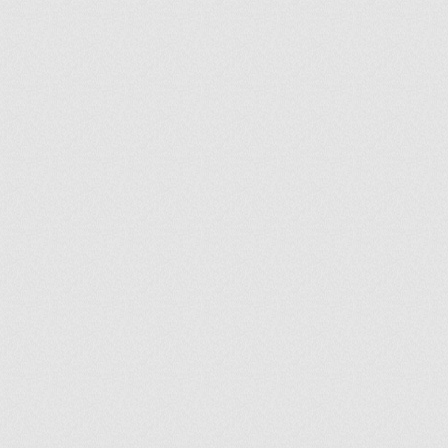
ir
artir
+
lr