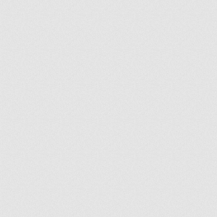
ir
artir
+
lr