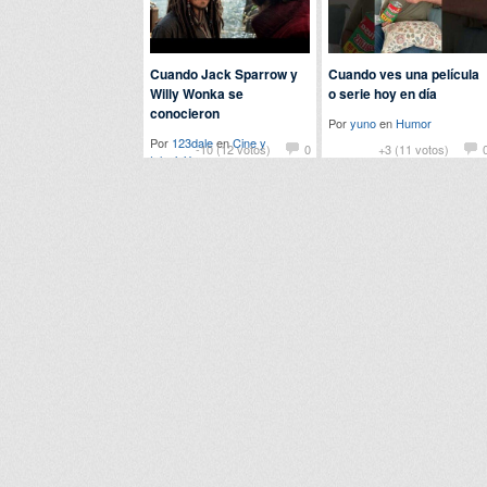
Cuando Jack Sparrow y
Cuando ves una película
Willy Wonka se
o serie hoy en día
conocieron
Por
yuno
en
Humor
Por
123dale
en
Cine y
-10 (12 votos)
0
+3 (11 votos)
televisión