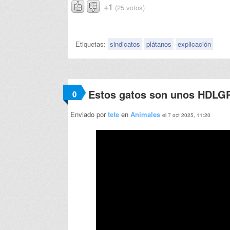
+1
(25 votos)
Etiquetas:
sindicatos
plátanos
explicación
Estos gatos son unos HDLG
0
Enviado por
tete
en
Animales
el 7 oct 2025, 11:20