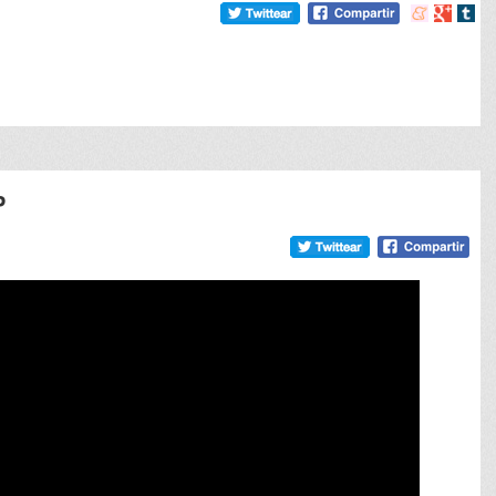
Compartir
Compart
Comp
en
en
en
meneame
Google
tumb
P