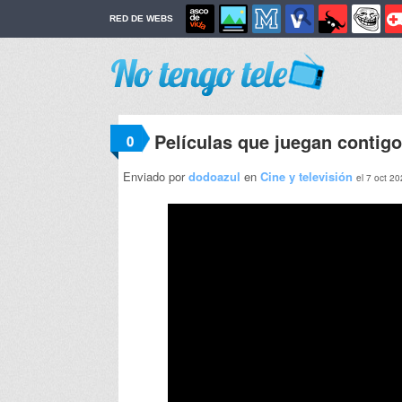
RED DE WEBS
Películas que juegan contigo
0
Enviado por
dodoazul
en
Cine y televisión
el 7 oct 2