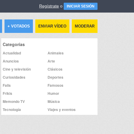
Regístrate
o
INICIAR SESIÓN
+ VOTADOS
ENVIAR VÍDEO
MODERAR
Categorías
Actualidad
Animales
Anuncios
Arte
Cine y televisión
Clásicos
Curiosidades
Deportes
Fails
Famosos
Frikis
Humor
Memondo TV
Música
Tecnología
Viajes y eventos