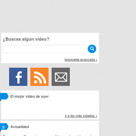
¿Buscas algún vídeo?
búsqueda avanzada »
El mejor vídeo de ayer
ir a los más votados »
Actualidad
0