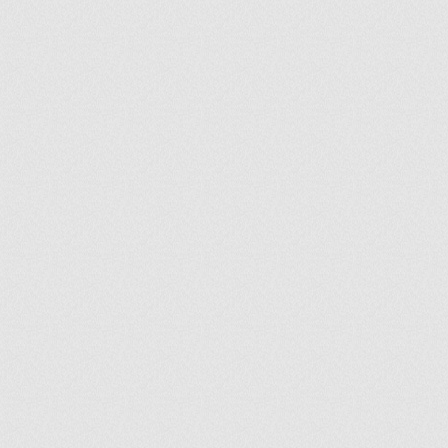
ir
artir
+
lr