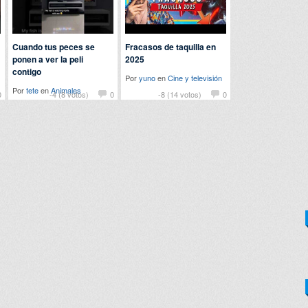
Cuando tus peces se
Fracasos de taquilla en
ponen a ver la peli
2025
contigo
Por
yuno
en
Cine y televisión
Por
tete
en
Animales
0
-4 (8 votos)
0
-8 (14 votos)
0