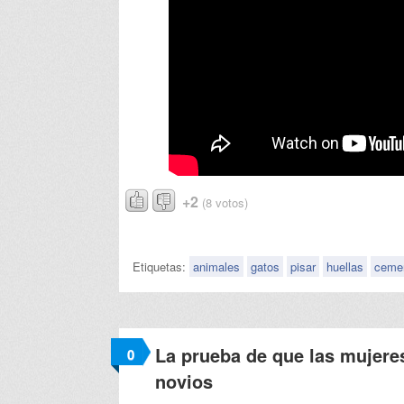
+2
(8 votos)
Etiquetas:
animales
gatos
pisar
huellas
ceme
La prueba de que las mujeres
0
novios