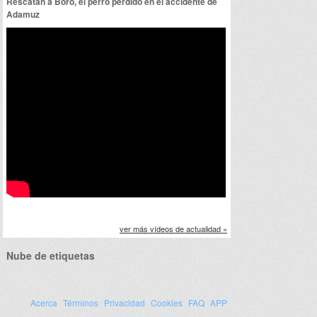
Rescatan a Boro, el perro perdido en el accidente de
Adamuz
ver más vídeos de actualidad »
Nube de etiquetas
Acerca
Términos
Privacidad
Cookies
FAQ
APP