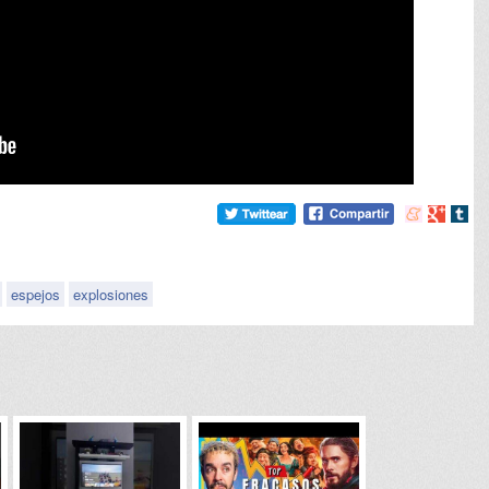
Compartir
Compart
Comp
en
en
en
meneame
Google
tumb
espejos
explosiones