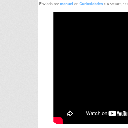
Enviado por
manuel
en
Curiosidades
el 6 oct 2025, 10