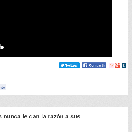
Compartir
Compart
Comp
en
en
en
meneame
Google
tumb
nto
 nunca le dan la razón a sus