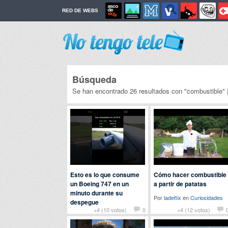
RED DE WEBS
Búsqueda
Se han encontrado 26 resultados con "combustible" 
Esto es lo que consume
Cómo hacer combustible
un Boeing 747 en un
a partir de patatas
minuto durante su
Por
ladeflix
en
Curiosidades
despegue
+4 (10 votos)
0
+4 (12 votos)
Por
patatabrava
en
Curiosidades