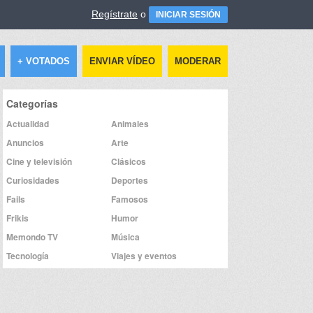
Regístrate
o
INICIAR SESIÓN
+ VOTADOS
ENVIAR VÍDEO
MODERAR
Categorías
Actualidad
Animales
Anuncios
Arte
Cine y televisión
Clásicos
Curiosidades
Deportes
Fails
Famosos
Frikis
Humor
Memondo TV
Música
Tecnología
Viajes y eventos