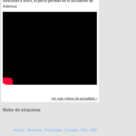
Rescatan a Boro, el perro perdido en el accidente de
Adamuz
ver más vídeos de actualidad »
Nube de etiquetas
Acerca
Términos
Privacidad
Cookies
FAQ
APP