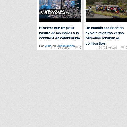
El velero que limpia la
Un camión accidentado
basura de los mares y la
explota mientras varias
convierte en combustible
personas robaban el
combustible
Por
yuno
en
Curiosidades
+11 (29 votos)
0
+30 (38 votos)
Por
john
en
Actualidad