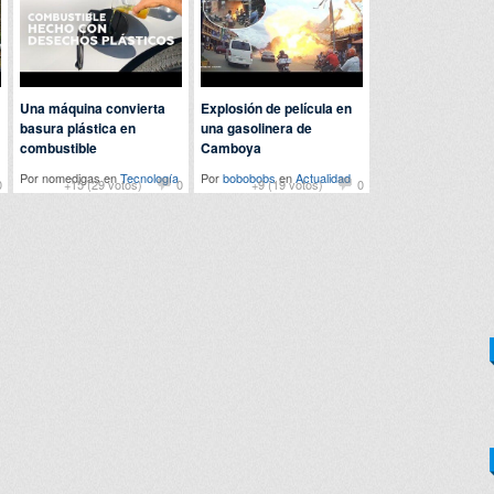
Una máquina convierta
Explosión de película en
basura plástica en
una gasolinera de
combustible
Camboya
Por nomedigas en
Tecnología
Por
bobobobs
en
Actualidad
0
+15 (29 votos)
0
+9 (19 votos)
0