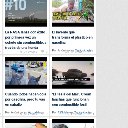
La NASA lanza con éxito
El invento que
por primera vez un
transforma el plástico en
cohete sin combustible, a
gasolina
través de una honda
Por Anónimo en
Curiosidades
2
-9 (27 votos)
2
+8 (22 votos)
0
Por
123dale
en
Curiosidades
Cuando todos hacen cola
'El Tesla del Mar': Crean
por gasolina, pero tú vas
lanchas que funcionan
en caballo
con combustible fósil
Por Anónimo en
Actualidad
Por
123dale
en
Curiosidades
0
-5 (13 votos)
0
-13 (17 votos)
1