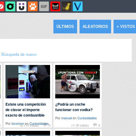
ÚLTIMOS
ALEATORIOS
+ VISTOS
|
Búsqueda de nuevo
Existe una competición
¿Podría un coche
de clavar el importe
funcionar con vodka?
exacto de combustible
Por
manuel
en
Curiosidades
Por
locomon
en
Curiosidades
0
+2 (10 votos)
0
+1 (9 votos)
0