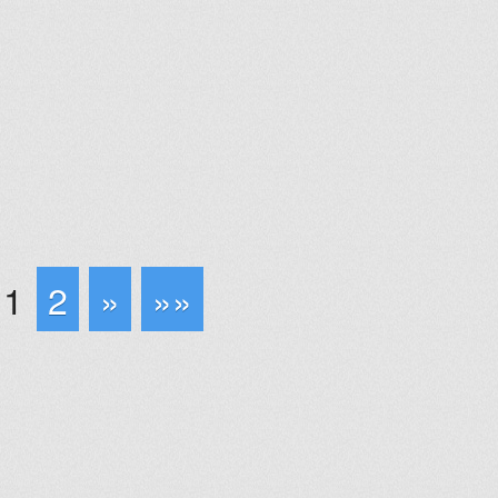
1
2
»
»»