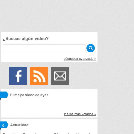
¿Buscas algún vídeo?
búsqueda avanzada »
El mejor vídeo de ayer
ir a los más votados »
Actualidad
0