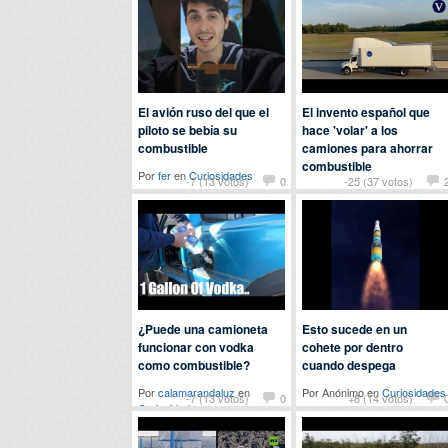
El avión ruso del que el
El invento español que
piloto se bebía su
hace 'volar' a los
combustible
camiones para ahorrar
combustible
Por
fer
en
Curiosidades
-7 (13 votos)
0
-25 (37 votos)
Por
detriana
en
Curiosidades
¿Puede una camioneta
Esto sucede en un
funcionar con vodka
cohete por dentro
como combustible?
cuando despega
Por
calamarandaluz
en
Por Anónimo en
Curiosidades
-7 (13 votos)
0
+8 (14 votos)
Curiosidades