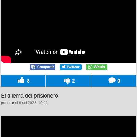
8
2
0
El dilema del prisionero
por
erre
el 6 oct 2022, 10:49