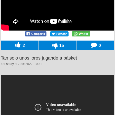
2
15
0
Tan solo unos loros jugando a básket
por
saray
el 7 oct 2022, 10:31