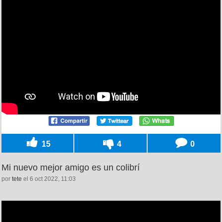
15
4
0
Mi nuevo mejor amigo es un colibrí
por
tete
el 6 oct 2022, 11:03