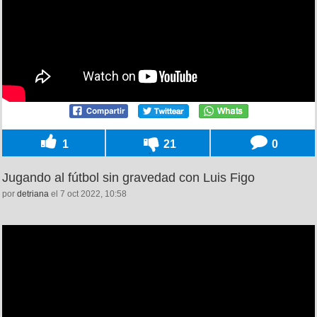
1
21
0
Jugando al fútbol sin gravedad con Luis Figo
por
detriana
el 7 oct 2022, 10:58