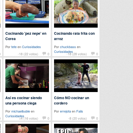
Cocinando 'pez nepe' en
Cocinando rata frita con
Corea
arroz
Por
tete
en
Curiosidades
Por
chuckbass
en
Curiosidades
0
-18 (22 votos)
0
-18 (28 votos)
0
Así es cocinar siendo
Cómo NO cocinar un
una persona ciega
cordero
Por
michaelbuble
en
Por
errejota
en
Fails
Curiosidades
0
+4 (16 votos)
0
-8 (20 votos)
0