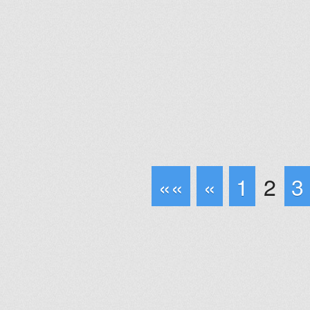
««
«
1
2
3