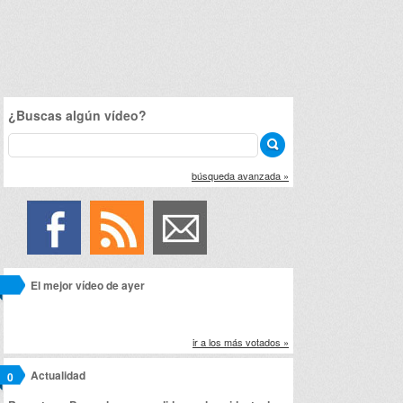
¿Buscas algún vídeo?
búsqueda avanzada »
El mejor vídeo de ayer
ir a los más votados »
Actualidad
0