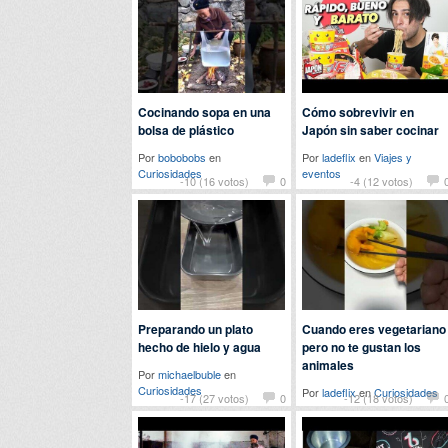
Cocinando sopa en una
Cómo sobrevivir en
bolsa de plástico
Japón sin saber cocinar
Por
bobobobs
en
Por
ladeflix
en
Viajes y
Curiosidades
eventos
-10 (16 votos)
0
-4 (12 votos)
Preparando un plato
Cuando eres vegetariano
hecho de hielo y agua
pero no te gustan los
animales
Por
michaelbuble
en
Curiosidades
Por
ladeflix
en
Curiosidades
-17 (27 votos)
0
-12 (18 votos)