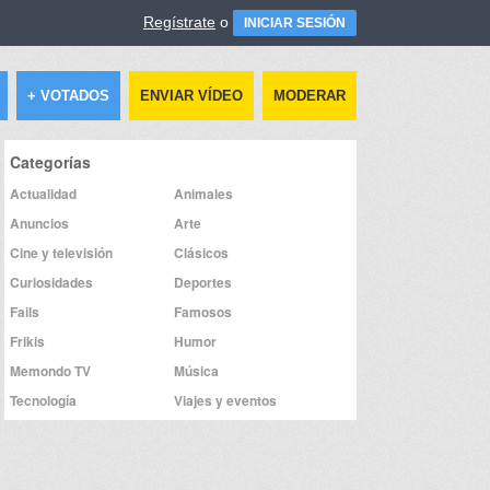
Regístrate
o
INICIAR SESIÓN
+ VOTADOS
ENVIAR VÍDEO
MODERAR
Categorías
Actualidad
Animales
Anuncios
Arte
Cine y televisión
Clásicos
Curiosidades
Deportes
Fails
Famosos
Frikis
Humor
Memondo TV
Música
Tecnología
Viajes y eventos