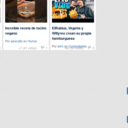
Increíble receta de tocino
ElRubius, Vegetta y
vegano
Willyrex crean su propia
hamburguesa
Por
pescaito
en
Humor
Por
john
en
Curiosidades
0
+7 (41 votos)
1
-46 (52 votos)
0