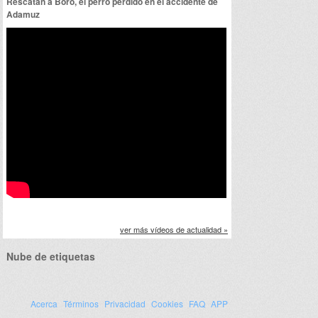
Rescatan a Boro, el perro perdido en el accidente de
Adamuz
ver más vídeos de actualidad »
Nube de etiquetas
Acerca
Términos
Privacidad
Cookies
FAQ
APP