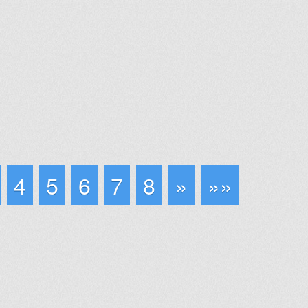
4
5
6
7
8
»
»»