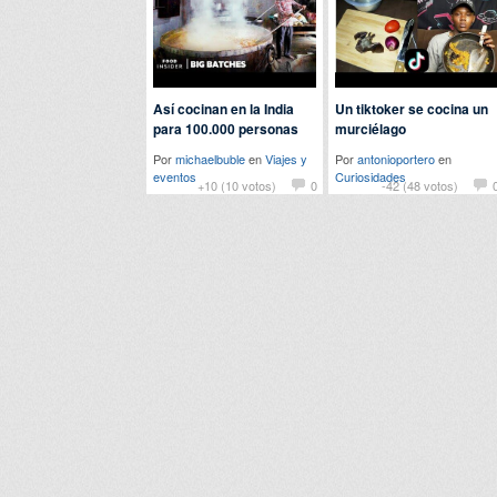
Así cocinan en la India
Un tiktoker se cocina un
para 100.000 personas
murciélago
Por
michaelbuble
en
Viajes y
Por
antonioportero
en
eventos
Curiosidades
+10 (10 votos)
0
-42 (48 votos)