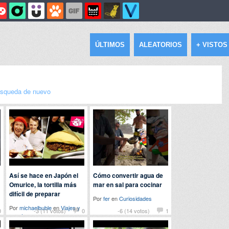
ÚLTIMOS
ALEATORIOS
+ VISTOS
squeda de nuevo
Así se hace en Japón el
Cómo convertir agua de
Omurice, la tortilla más
mar en sal para cocinar
difícil de preparar
Por
fer
en
Curiosidades
Por
michaelbuble
en
Viajes y
0
-3 (11 votos)
0
-6 (14 votos)
1
eventos