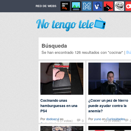
RED DE WEBS
Búsqueda
Se han encontrado 126 resultados con "cocinar" |
Bú
Cocinando unas
¿Cocer un pez de hierro
hamburguesas en una
puede ayudar contra la
PS4
anemia?
Por
dodoazul
en
Por
yuno
en
Curiosidades
-5 (7 votos)
0
+5 (9 votos)
Curiosidades