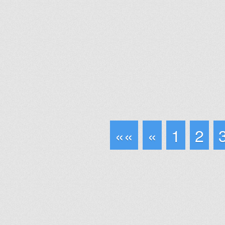
««
«
1
2