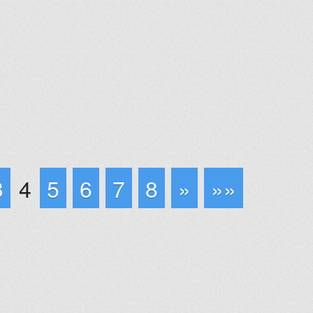
3
4
5
6
7
8
»
»»