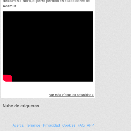
Rescatan a Boro, el perro perdido en el accidente de
Adamuz
ver más vídeos de actualidad »
Nube de etiquetas
Acerca
Términos
Privacidad
Cookies
FAQ
APP