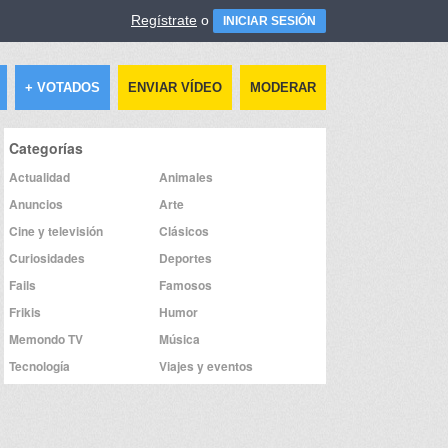
Regístrate
o
INICIAR SESIÓN
+ VOTADOS
ENVIAR VÍDEO
MODERAR
Categorías
Actualidad
Animales
Anuncios
Arte
Cine y televisión
Clásicos
Curiosidades
Deportes
Fails
Famosos
Frikis
Humor
Memondo TV
Música
Tecnología
Viajes y eventos