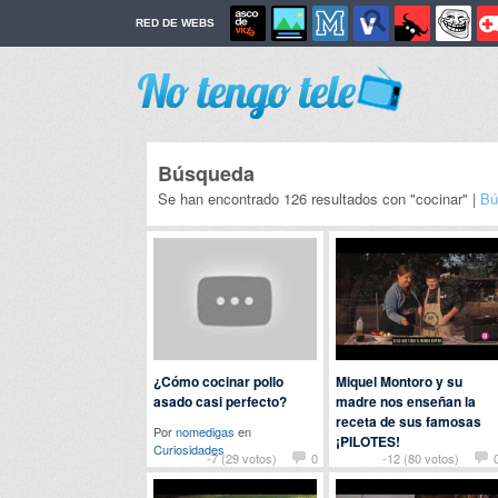
RED DE WEBS
Búsqueda
Se han encontrado 126 resultados con "cocinar" |
Bú
¿Cómo cocinar pollo
Miquel Montoro y su
asado casi perfecto?
madre nos enseñan la
receta de sus famosas
Por
nomedigas
en
¡PILOTES!
Curiosidades
-7 (29 votos)
0
-12 (80 votos)
Por
antonioportero
en
Curiosidades