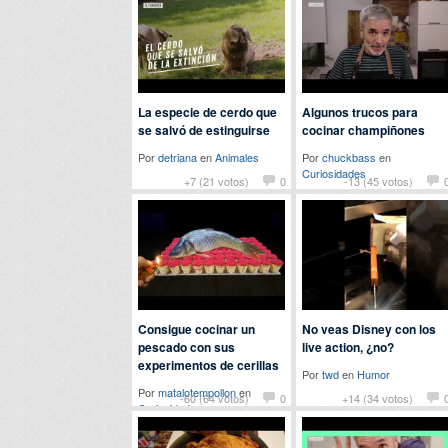
La especie de cerdo que
Algunos trucos para
se salvó de estinguirse
cocinar champiñones
Por
detriana
en
Animales
Por
chuckbass
en
Curiosidades
+7 (21 votos)
0
-13 (45 votos)
Consigue cocinar un
No veas Disney con los
pescado con sus
live action, ¿no?
experimentos de cerillas
Por
twd
en
Humor
Por
matalotempollon
en
-60 (64 votos)
0
+14 (34 votos)
Curiosidades