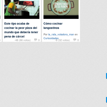
Este tipo acaba de
Cómo cocinar
cocinar la peor pizza del
langostinos
mundo que debería tener
Por
la_rata_voladora_man
en
pena de cárcel
Curiosidades
0
-48 (66 votos)
0
-6 (32 votos)
0
Por argaga en
Curiosidades