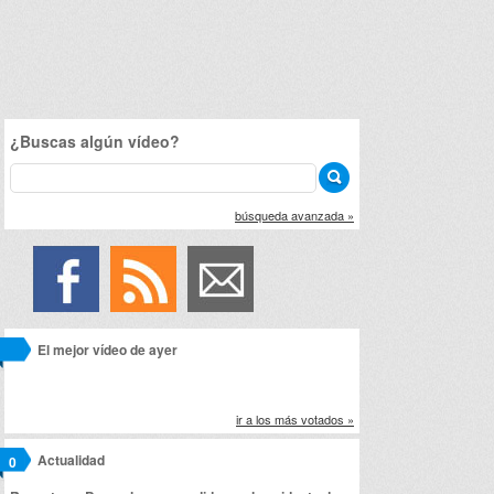
¿Buscas algún vídeo?
búsqueda avanzada »
El mejor vídeo de ayer
ir a los más votados »
Actualidad
0