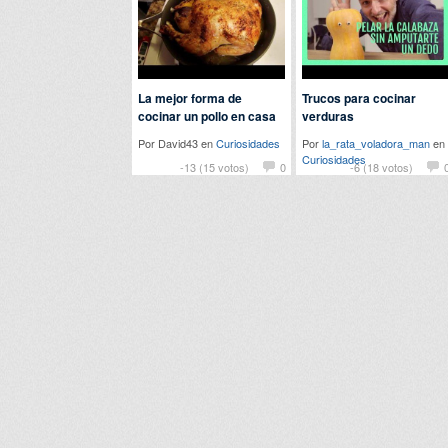
La mejor forma de
Trucos para cocinar
cocinar un pollo en casa
verduras
Por David43 en
Curiosidades
Por
la_rata_voladora_man
en
Curiosidades
-13 (15 votos)
0
-6 (18 votos)