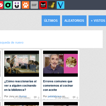
ÚLTIMOS
ALEATORIOS
+ VISTOS
squeda de nuevo
¿Cómo reaccionarías al
Errores comunes que
ver a alguien cocinando
cometemos al cocinar
en la biblioteca?
con aceite
Por Jony en
Humor
Por
patatabrava
en
0
+1 (103 votos)
0
-8 (32 votos)
0
Curiosidades