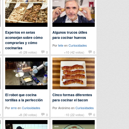
Expertos en setas
Algunos trucos útiles
aconsejan sobre cómo
para cocinar huevos
comprarlas y cómo
Por
tete
en
Curiosidades
cocinarlas
0
+6 (26 votos)
0
+10 (42 votos)
0
Por
chuckbass
en
Curiosidades
El robot que cocina
Cinco formas diferentes
tortillas a la perfección
para cocinar el bacon
Por
erre
en
Curiosidades
Por Anónimo en
Curiosidades
0
+8 (30 votos)
0
-10 (22 votos)
0