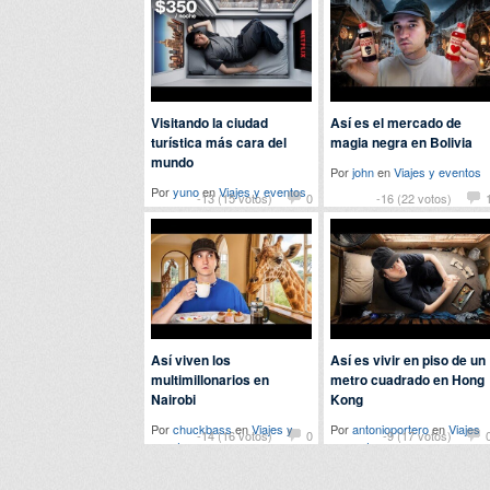
Visitando la ciudad
Así es el mercado de
turística más cara del
magia negra en Bolivia
mundo
Por
john
en
Viajes y eventos
Por
yuno
en
Viajes y eventos
-13 (15 votos)
0
-16 (22 votos)
Así viven los
Así es vivir en piso de un
multimillonarios en
metro cuadrado en Hong
Nairobi
Kong
Por
chuckbass
en
Viajes y
Por
antonioportero
en
Viajes
-14 (16 votos)
0
-9 (17 votos)
eventos
y eventos