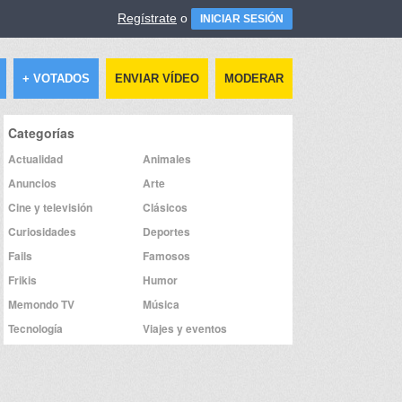
Regístrate
o
INICIAR SESIÓN
+ VOTADOS
ENVIAR VÍDEO
MODERAR
Categorías
Actualidad
Animales
Anuncios
Arte
Cine y televisión
Clásicos
Curiosidades
Deportes
Fails
Famosos
Frikis
Humor
Memondo TV
Música
Tecnología
Viajes y eventos