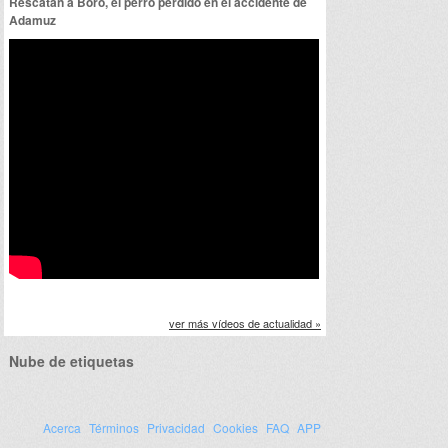
Rescatan a Boro, el perro perdido en el accidente de
Adamuz
ver más vídeos de actualidad »
Nube de etiquetas
Acerca
Términos
Privacidad
Cookies
FAQ
APP