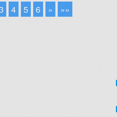
3
4
5
6
»
»»