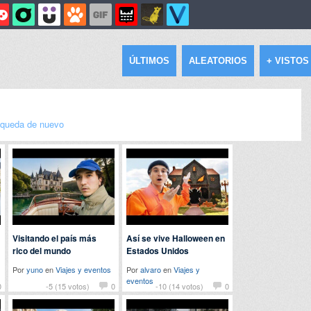
ÚLTIMOS
ALEATORIOS
+ VISTOS
queda de nuevo
Visitando el país más
Así se vive Halloween en
rico del mundo
Estados Unidos
Por
yuno
en
Viajes y eventos
Por
alvaro
en
Viajes y
eventos
0
-5 (15 votos)
0
-10 (14 votos)
0