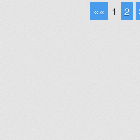
««
1
2