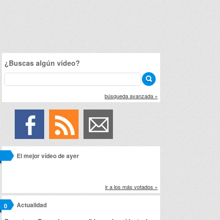
¿Buscas algún vídeo?
búsqueda avanzada »
El mejor vídeo de ayer
ir a los más votados »
Actualidad
0