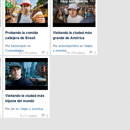
Probando la comida
Visitando la ciudad más
callejera de Brasil
grande de América
Por
flamenquin
en
Por
antonioportero
en
Viajes
Curiosidades
y eventos
1
-12 (18 votos)
0
-13 (15 votos)
0
Visitando la ciudad más
injusta del mundo
Por
fer
en
Viajes y eventos
0
-5 (11 votos)
0