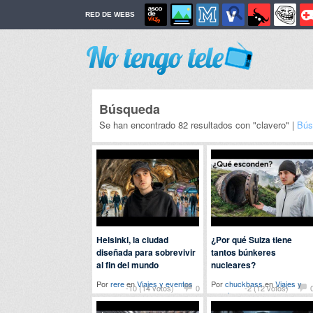
RED DE WEBS
Búsqueda
Se han encontrado 82 resultados con "clavero" |
Bús
Helsinki, la ciudad
¿Por qué Suiza tiene
diseñada para sobrevivir
tantos búnkeres
al fin del mundo
nucleares?
Por
rere
en
Viajes y eventos
Por
chuckbass
en
Viajes y
-10 (14 votos)
0
-2 (12 votos)
eventos