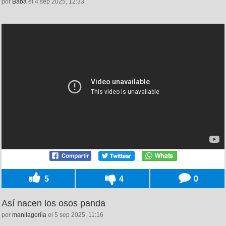
por
Baba
el 4 sep 2025, 12:33
5
4
0
Así nacen los osos panda
por
manilagorila
el 5 sep 2025, 11:16