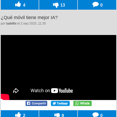
4
13
0
¿Qué móvil tiene mejor IA?
por
ladeflix
el 2 sep 2025, 11:35
2
9
0