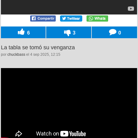
6
3
0
La tabla se tomó su venganza
por
chuckbass
el 4 sep 2025, 12:15