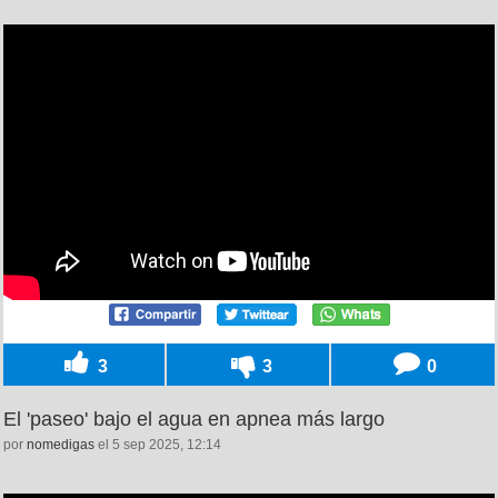
3
3
0
El 'paseo' bajo el agua en apnea más largo
por
nomedigas
el 5 sep 2025, 12:14