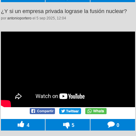
¿Y si un empresa privada lograse la fusión nuclear?
por
antonioportero
el 5 sep 2025, 12:04
4
5
0