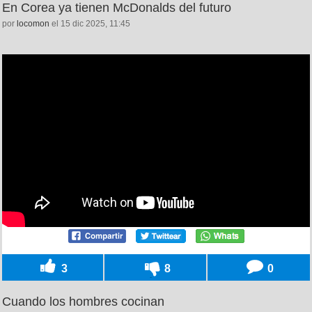
En Corea ya tienen McDonalds del futuro
por
locomon
el 15 dic 2025, 11:45
3
8
0
Cuando los hombres cocinan