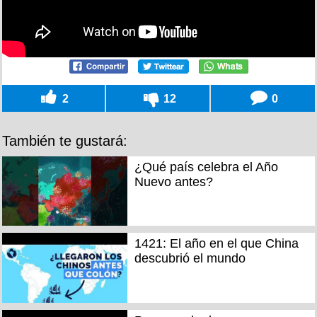
2
12
0
También te gustará:
¿Qué país celebra el Año
Nuevo antes?
1421: El año en el que China
descubrió el mundo