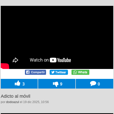
3
9
0
Adicto al móvil
por
dodoazul
el 19 dic 2025, 10:56