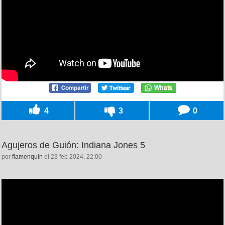
4
3
0
Agujeros de Guión: Indiana Jones 5
por
flamenquin
el 23 feb 2024, 22:00