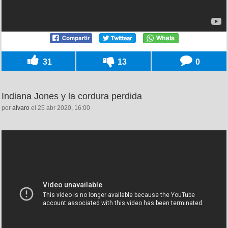
31
13
0
Indiana Jones y la cordura perdida
por
alvaro
el 25 abr 2020, 16:00