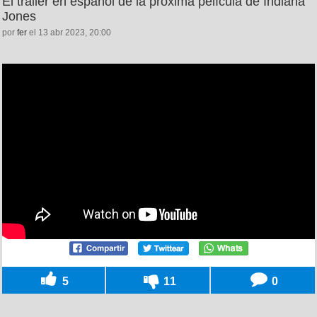
El trailer en español de la próxima película de Indiana
Jones
por
fer
el 13 abr 2023, 20:00
5
11
0