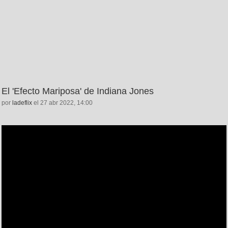
El 'Efecto Mariposa' de Indiana Jones
por
ladeflix
el 27 abr 2022, 14:00