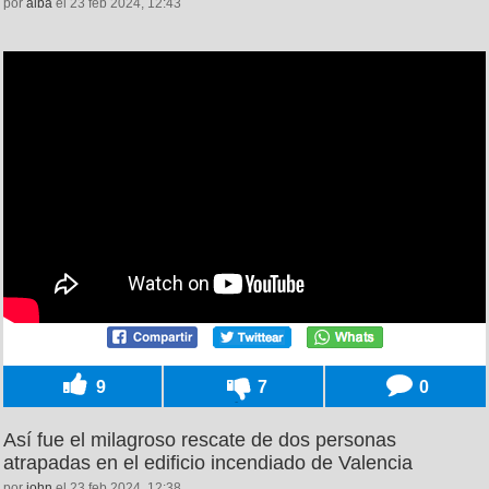
por
alba
el 23 feb 2024, 12:43
9
7
0
Así fue el milagroso rescate de dos personas
atrapadas en el edificio incendiado de Valencia
por
john
el 23 feb 2024, 12:38