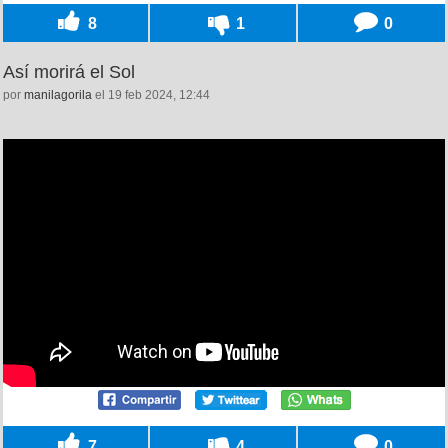
8
1
0
Así morirá el Sol
por
manilagorila
el 19 feb 2024, 12:44
7
4
0