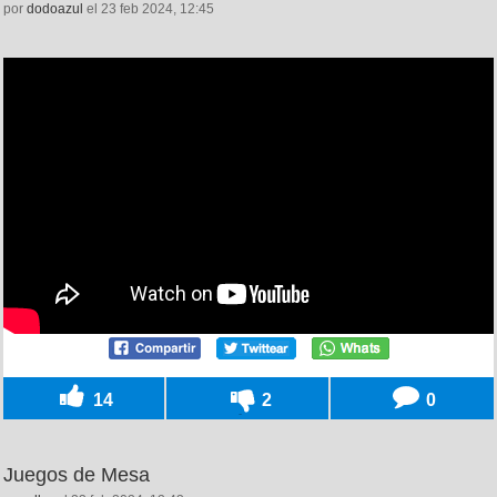
por
dodoazul
el 23 feb 2024, 12:45
14
2
0
Juegos de Mesa