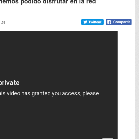
emos podido disfrutar en la red
1:53