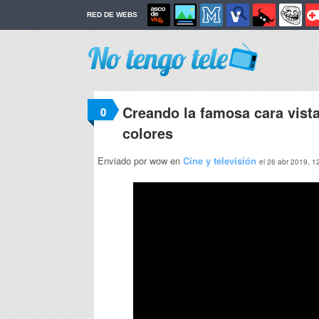
RED DE WEBS
Creando la famosa cara vista
0
colores
Enviado por wow en
Cine y televisión
el 26 abr 2019, 1