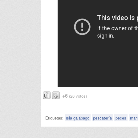
+6
(26 votos)
Etiquetas:
isla galápago
pescatería
peces
mar