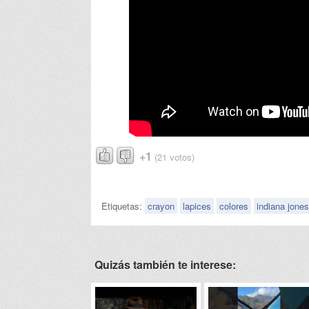
+1
(21 votos)
Etiquetas:
crayon
lapices
colores
indiana jones
Quizás también te interese: