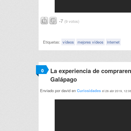
-7
(9 votos)
Etiquetas:
vídeos
mejores vídeos
internet
La experiencia de compraren 
0
Galápago
Enviado por david en
Curiosidades
el 26 abr 2019, 12:0