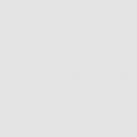
ir
artir
+
lr