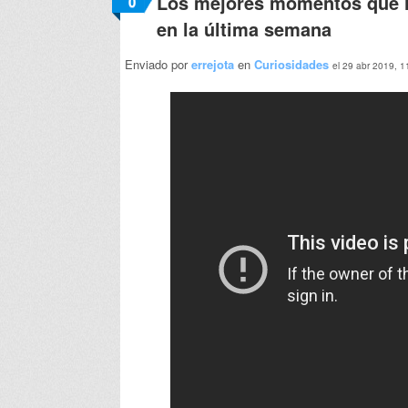
Los mejores momentos que h
0
en la última semana
Enviado por
errejota
en
Curiosidades
el 29 abr 2019, 1