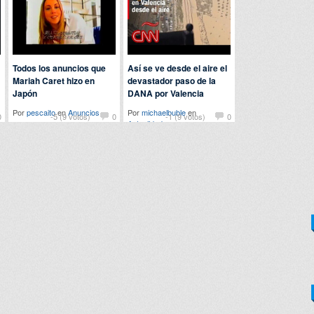
Todos los anuncios que
Así se ve desde el aire el
Mariah Caret hizo en
devastador paso de la
Japón
DANA por Valencia
Por
pescaito
en
Anuncios
Por
michaelbuble
en
0
-5 (9 votos)
0
-1 (9 votos)
0
Actualidad