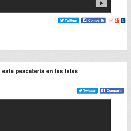
Compartir
Compart
Comp
en
en
en
meneame
Google
tumb
esta pescatería en las Islas
6