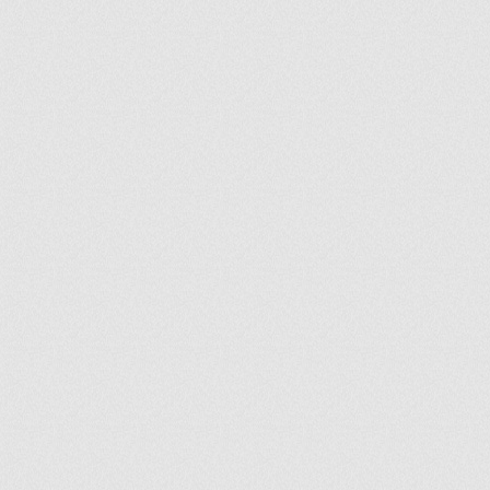
ir
artir
+
lr