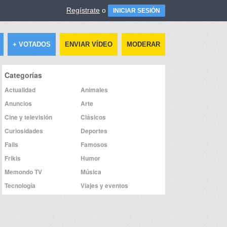
Regístrate
o
INICIAR SESIÓN
+ VOTADOS
ENVIAR VÍDEO
MODERAR
Categorías
Actualidad
Animales
Anuncios
Arte
Cine y televisión
Clásicos
Curiosidades
Deportes
Fails
Famosos
Frikis
Humor
Memondo TV
Música
Tecnología
Viajes y eventos