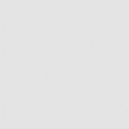
ir
artir
+
lr