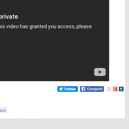
Compartir
Compart
Comp
en
en
en
meneame
Google
tumb
isco