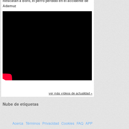
Rescatan a Boro, el perro perdido en el accidente de
Adamuz
ver más vídeos de actualidad »
Nube de etiquetas
Acerca
Términos
Privacidad
Cookies
FAQ
APP