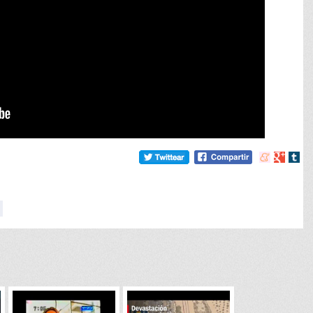
Compartir
Compart
Comp
en
en
en
meneame
Google
tumb