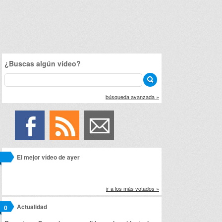
¿Buscas algún vídeo?
búsqueda avanzada »
El mejor vídeo de ayer
ir a los más votados »
Actualidad
0