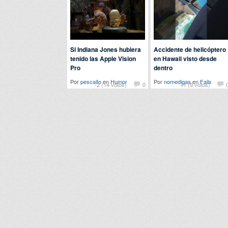
Si Indiana Jones hubiera
Accidente de helicóptero
tenido las Apple Vision
en Hawaii visto desde
Pro
dentro
Por
pescaito
en
Humor
Por
nomedigas
en
Fails
-2 (14 votos)
0
+1 (9 votos)