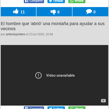
11
6
0
El hombre que 'abrió' una montaña para ayudar a sus
vecinos
por
antonioportero
el 23 jul 2020, 10:46