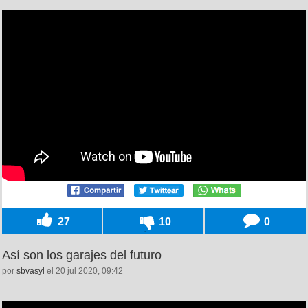
27
10
0
Así son los garajes del futuro
por
sbvasyl
el 20 jul 2020, 09:42