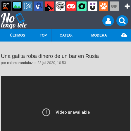
ÚLTIMOS
TOP
CATEG.
MODERA
Una gatita roba dinero de un bar en Rusia
por
calamarandaluz
el 23 jul 2020, 10:53