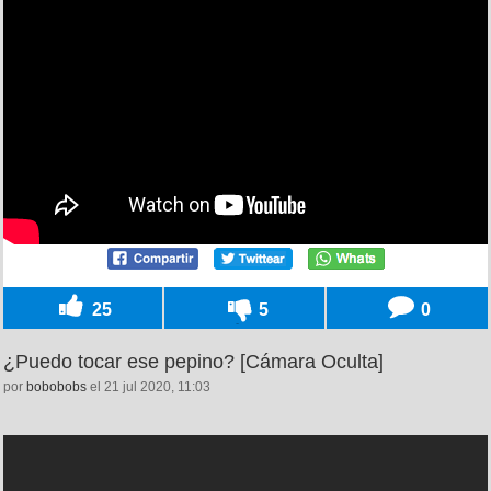
25
5
0
¿Puedo tocar ese pepino? [Cámara Oculta]
por
bobobobs
el 21 jul 2020, 11:03