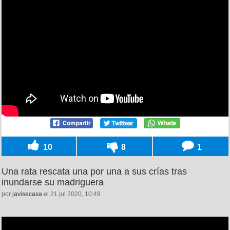
10
8
1
Una rata rescata una por una a sus crías tras
inundarse su madriguera
por
javisecasa
el 21 jul 2020, 10:49