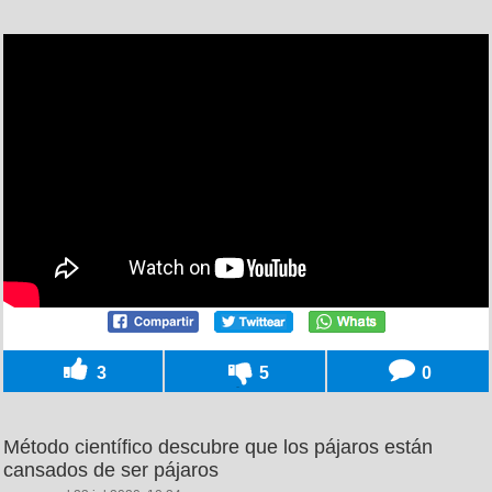
3
5
0
Método científico descubre que los pájaros están
cansados de ser pájaros