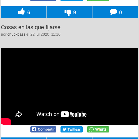
6
9
0
Cosas en las que fijarse
por
chuckbass
el 22 jul 2020, 11:10