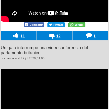
11
12
1
Un gato interrumpe una videoconferencia del
parlamento británico
por
pescaito
el 22 jul 2020, 11:00