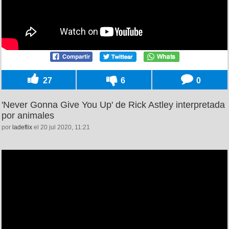
27
6
0
'Never Gonna Give You Up' de Rick Astley interpretada
por animales
por
ladeflix
el 20 jul 2020, 11:21