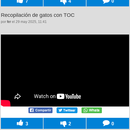
7
4
0
Recopilación de gatos con TOC
por
fer
el 29 may 2025, 11:41
3
2
0