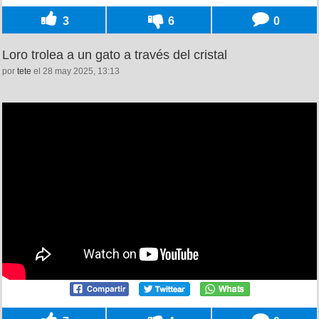
3
6
0
Loro trolea a un gato a través del cristal
por
tete
el 28 may 2025, 13:13