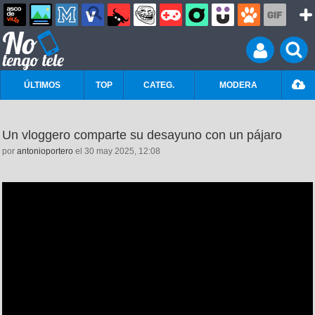
ÚLTIMOS
TOP
CATEG.
MODERA
Un vloggero comparte su desayuno con un pájaro
por
antonioportero
el 30 may 2025, 12:08