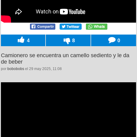
4
8
0
Camionero se encuentra un camello sediento y le da
de beber
por
bobobobs
el 29 may 2025, 11:08