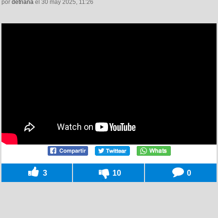
por
detriana
el 30 may 2025, 11:26
3
10
0