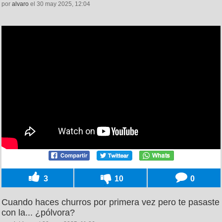
por
alvaro
el 30 may 2025, 12:04
3
10
0
Cuando haces churros por primera vez pero te pasaste
con la... ¿pólvora?