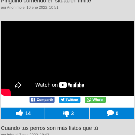
Pingüino corriendo en situación límite
por Anónimo el 10 ene 2022, 10:51
14
3
0
Cuando tus perros son más listos que tú
por
john
el 7 ene 2022, 10:43