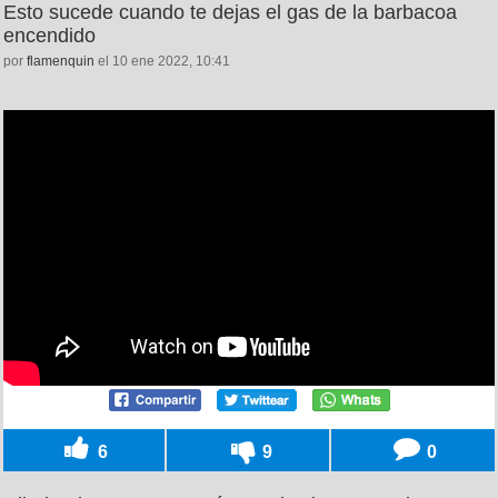
Esto sucede cuando te dejas el gas de la barbacoa
encendido
por
flamenquin
el 10 ene 2022, 10:41
6
9
0