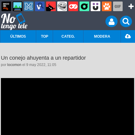
ÚLTIMOS
TOP
CATEG.
MODERA
Un conejo ahuyenta a un repartidor
por
locomon
el 9 may 2022, 11:05