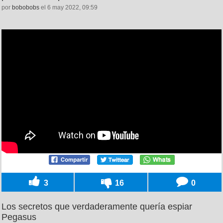
por
bobobobs
el 6 may 2022, 09:59
3
16
0
Los secretos que verdaderamente quería espiar
Pegasus