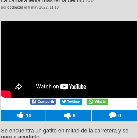
La cámara lenta más lenta del mundo
por
dodoazul
el 9 may 2022, 11:10
10
9
0
Se encuentra un gatito en mitad de la carretera y se
para a ayudarlo