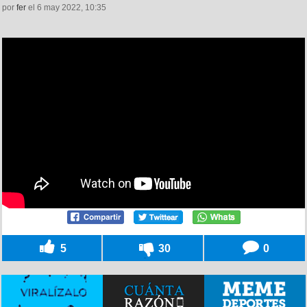
por
fer
el 6 may 2022, 10:35
5
30
0