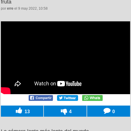
fruta
por
erre
el 9 may 2022, 10:58
13
4
0