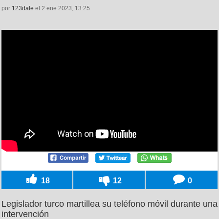
por
123dale
el 2 ene 2023, 13:25
18
12
0
Legislador turco martillea su teléfono móvil durante una
intervención