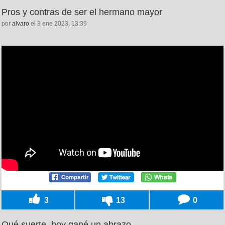
Pros y contras de ser el hermano mayor
por
alvaro
el 3 ene 2023, 13:39
3
13
0
Qué suerte, hoy gané un abrazo...