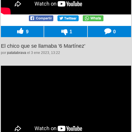
9
1
0
El chico que se llamaba '6 Martínez'
por
patatabrava
el 3 ene 2023, 13:22