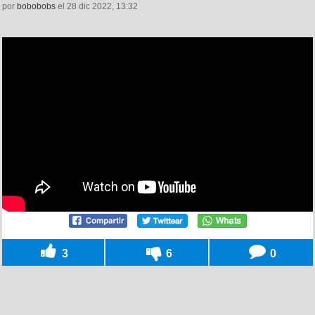
por
bobobobs
el 28 dic 2022, 13:32
3
6
0