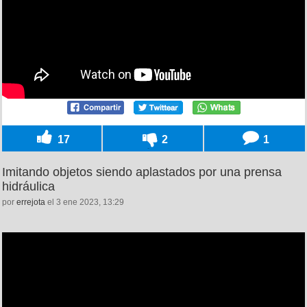
17
2
1
Imitando objetos siendo aplastados por una prensa
hidráulica
por
errejota
el 3 ene 2023, 13:29