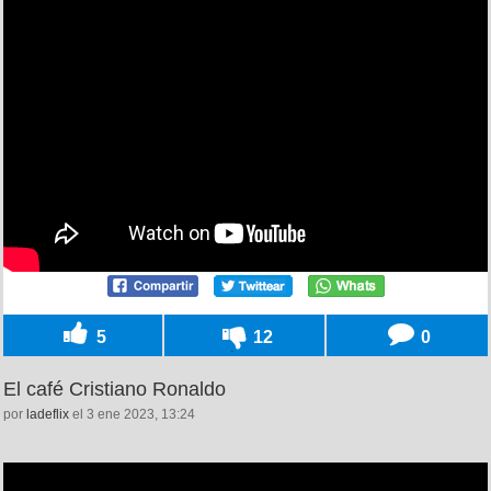
5
12
0
El café Cristiano Ronaldo
por
ladeflix
el 3 ene 2023, 13:24