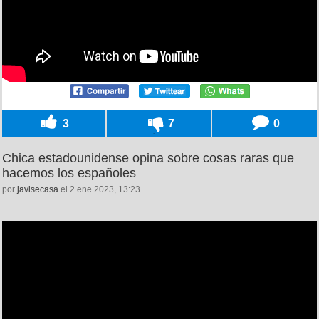
3
7
0
Chica estadounidense opina sobre cosas raras que
hacemos los españoles
por
javisecasa
el 2 ene 2023, 13:23