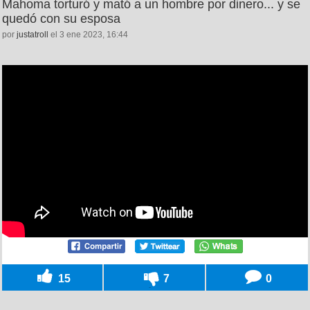
Mahoma torturó y mató a un hombre por dinero... y se
quedó con su esposa
por
justatroll
el 3 ene 2023, 16:44
15
7
0