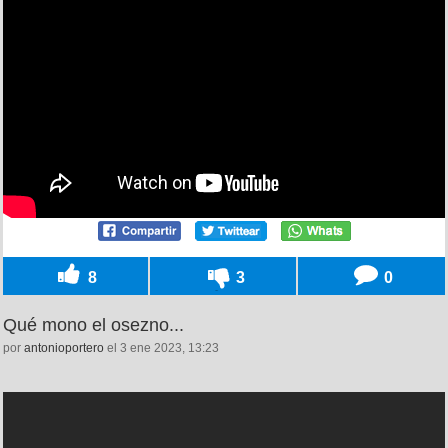
8
3
0
Qué mono el osezno...
por
antonioportero
el 3 ene 2023, 13:23