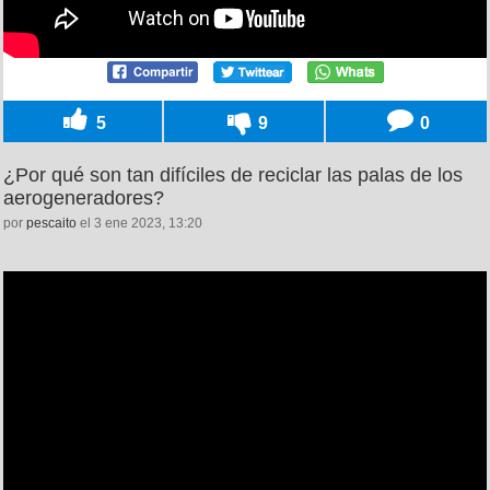
5
9
0
¿Por qué son tan difíciles de reciclar las palas de los
aerogeneradores?
por
pescaito
el 3 ene 2023, 13:20