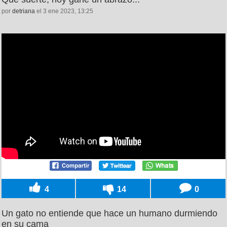
por
detriana
el 3 ene 2023, 13:25
4
14
0
Un gato no entiende que hace un humano durmiendo
en su cama