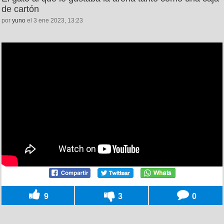
de cartón
por
yuno
el 3 ene 2023, 13:23
9
3
0