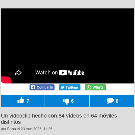
7
6
0
Un videoclip hecho con 64 vídeos en 64 móviles
distintos
por
Baba
el 23 ene 2025, 11:26