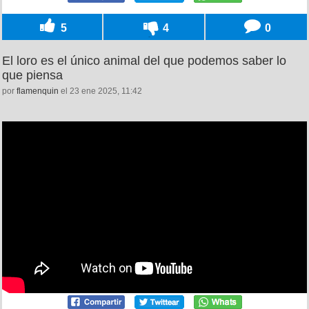
5
4
0
El loro es el único animal del que podemos saber lo
que piensa
por
flamenquin
el 23 ene 2025, 11:42