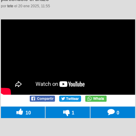
por
tete
el 20 ene 2025, 11:55
10
1
0