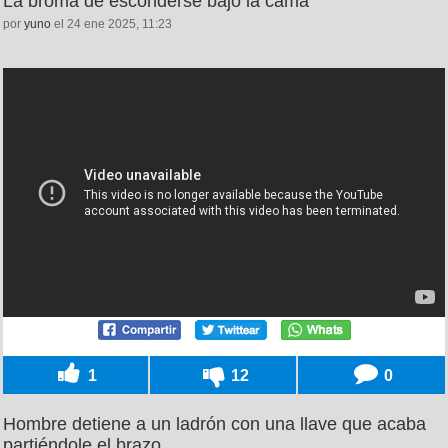
La broma de esconderse bajo la cama
por
yuno
el 24 ene 2025, 11:23
1
12
0
Hombre detiene a un ladrón con una llave que acaba
partiéndole el brazo