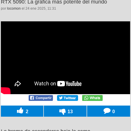
RTX 5090: La gráfica más potente del mundo
por
locomon
el 24 ene 2025, 11:31
2
13
0