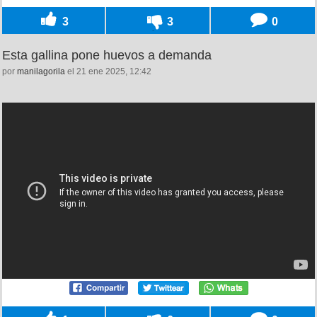
3
3
0
Esta gallina pone huevos a demanda
por
manilagorila
el 21 ene 2025, 12:42