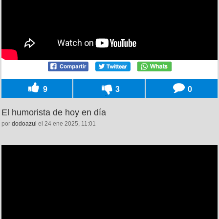
9
3
0
El humorista de hoy en día
por
dodoazul
el 24 ene 2025, 11:01