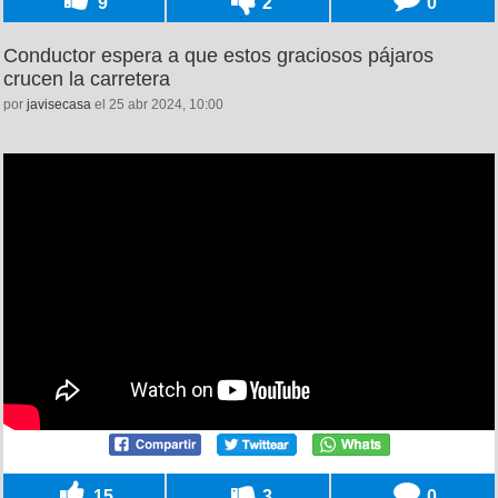
9
2
0
Conductor espera a que estos graciosos pájaros
crucen la carretera
por
javisecasa
el 25 abr 2024, 10:00
15
3
0