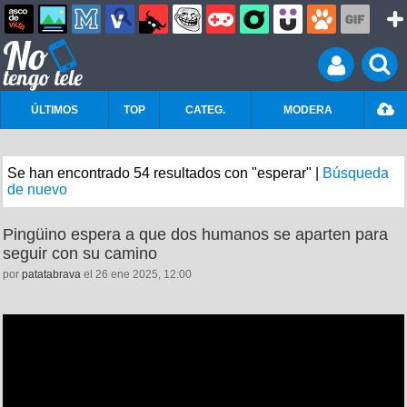
ÚLTIMOS
TOP
CATEG.
MODERA
Se han encontrado 54 resultados con "esperar" |
Búsqueda
de nuevo
Pingüino espera a que dos humanos se aparten para
seguir con su camino
por
patatabrava
el 26 ene 2025, 12:00