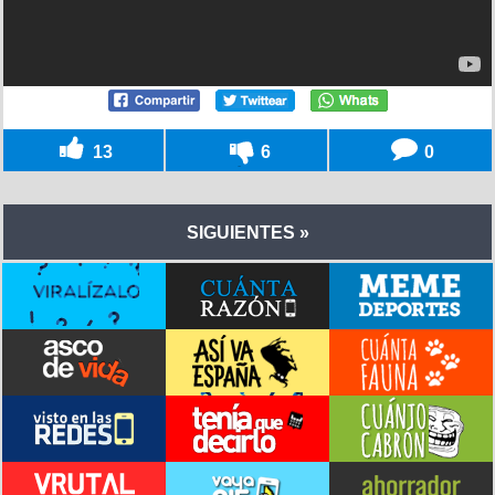
13
6
0
SIGUIENTES »