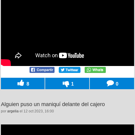
8
1
0
Alguien puso un maniquí delante del cajero
por
argelia
el 12 oct 2023, 16:00