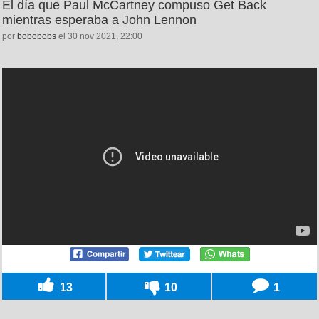
El día que Paul McCartney compuso Get Back
mientras esperaba a John Lennon
por
bobobobs
el 30 nov 2021, 22:00
13
10
1