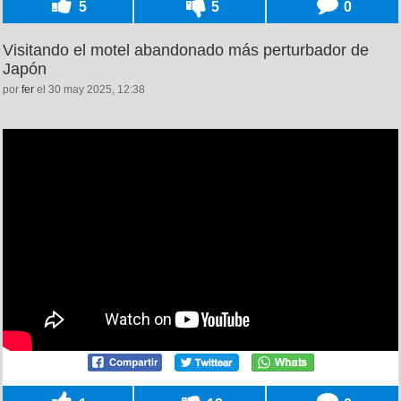
5
5
0
Visitando el motel abandonado más perturbador de
Japón
por
fer
el 30 may 2025, 12:38