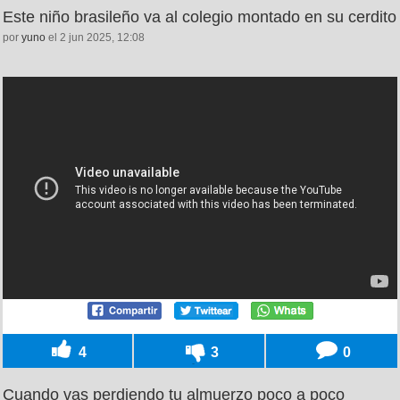
Este niño brasileño va al colegio montado en su cerdito
por
yuno
el 2 jun 2025, 12:08
4
3
0
Cuando vas perdiendo tu almuerzo poco a poco