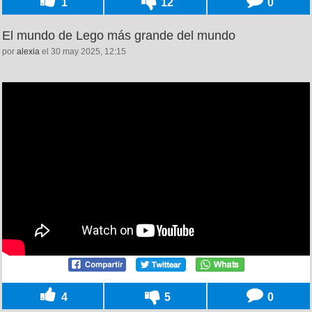
1
12
0
El mundo de Lego más grande del mundo
por
alexia
el 30 may 2025, 12:15
4
5
0