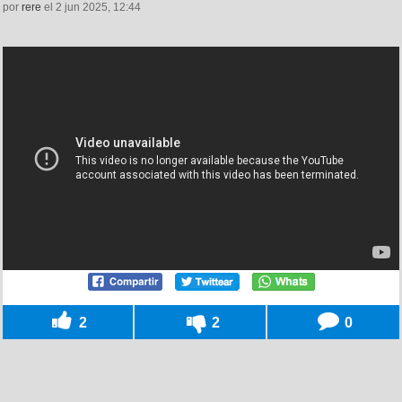
por
rere
el 2 jun 2025, 12:44
2
2
0