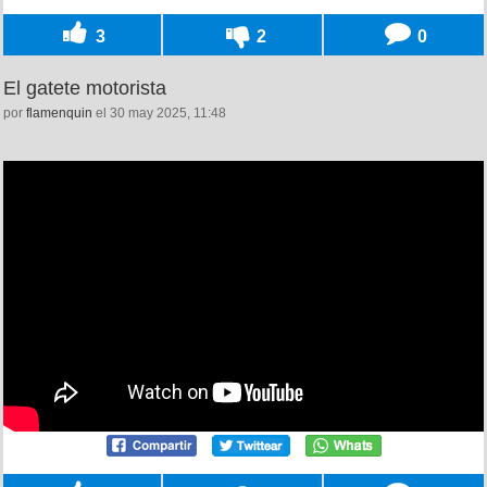
3
2
0
El gatete motorista
por
flamenquin
el 30 may 2025, 11:48