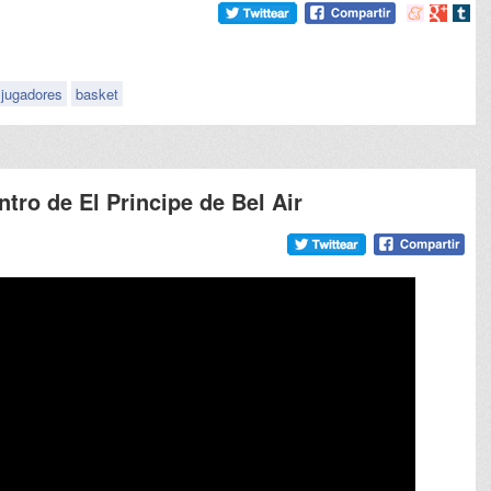
Compartir
Compart
Comp
en
en
en
meneame
Google
tumb
jugadores
basket
ntro de El Principe de Bel Air