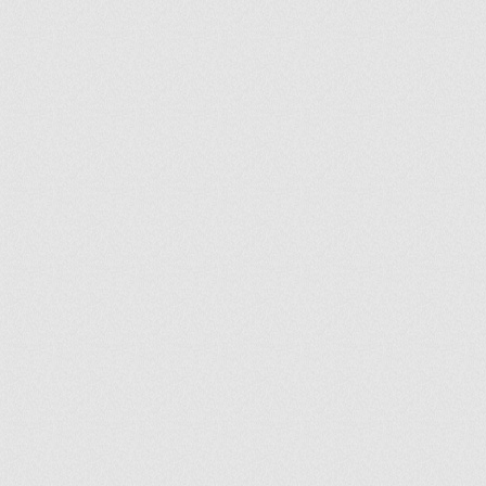
ir
artir
+
lr