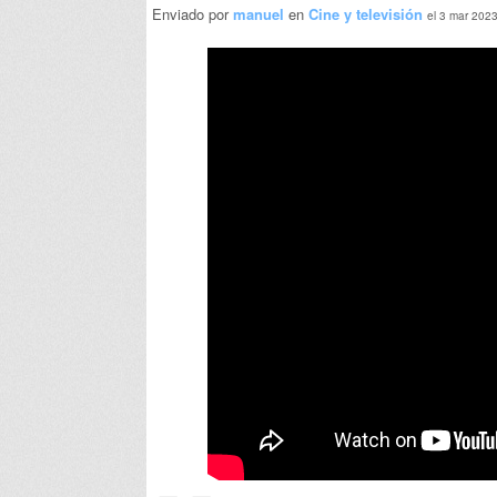
Enviado por
manuel
en
Cine y televisión
el 3 mar 202