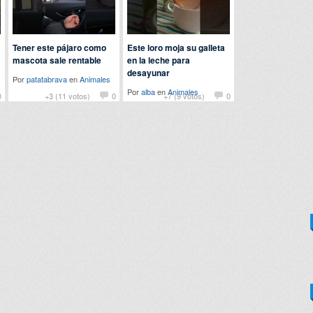
Tener este pájaro como
Este loro moja su galleta
mascota sale rentable
en la leche para
desayunar
Por
patatabrava
en
Animales
Por
alba
en
Animales
0
+3 (11 votos)
0
+7 (9 votos)
0