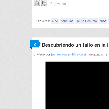
-4
(8 votos)
Etiquetas:
cine
películas
Te Lo Resumo
NBA
Descubriendo un fallo en la i
0
Enviado por
javisecasa
en
Música
el 1 mar 2023, 13:18