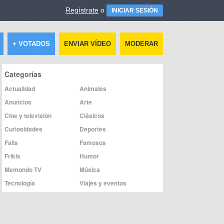
Regístrate
o
INICIAR SESIÓN
+ VOTADOS
ENVIAR VÍDEO
MODERAR
Categorías
Actualidad
Animales
Anuncios
Arte
Cine y televisión
Clásicos
Curiosidades
Deportes
Fails
Famosos
Frikis
Humor
Memondo TV
Música
Tecnología
Viajes y eventos