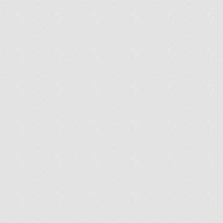
ir
artir
+
lr