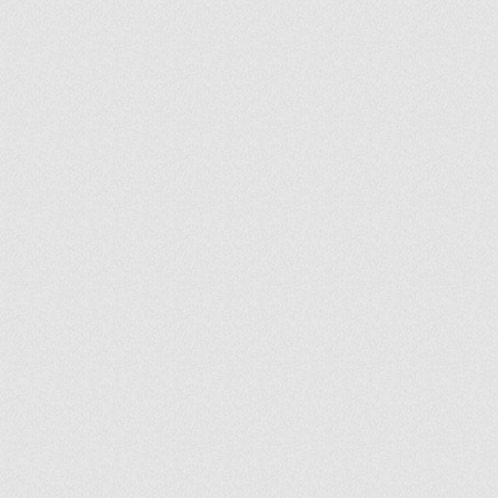
ir
artir
+
lr