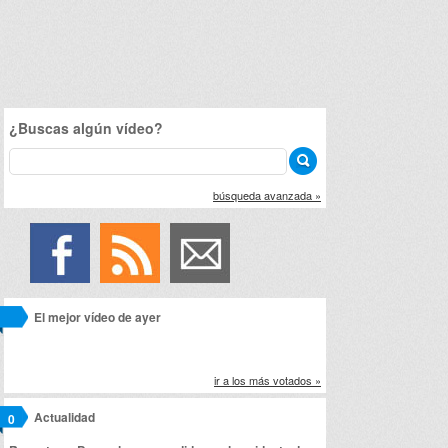
¿Buscas algún vídeo?
búsqueda avanzada »
El mejor vídeo de ayer
ir a los más votados »
Actualidad
0