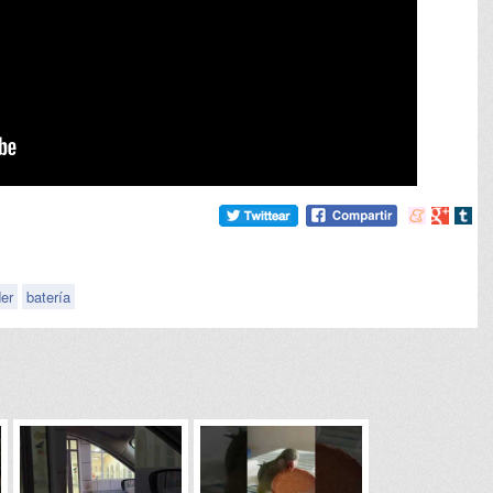
Compartir
Compart
Comp
en
en
en
meneame
Google
tumb
er
batería