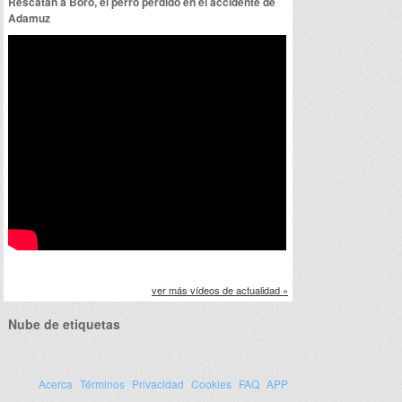
Rescatan a Boro, el perro perdido en el accidente de
Adamuz
ver más vídeos de actualidad »
Nube de etiquetas
Acerca
Términos
Privacidad
Cookies
FAQ
APP