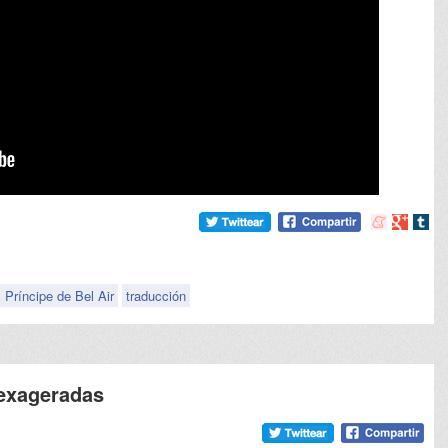
Compartir
Compart
Comp
en
en
en
meneame
Google
tumb
l Príncipe de Bel Air
traducción
 exageradas