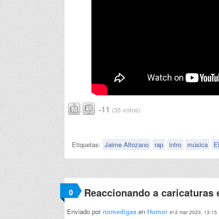
-11
(35 votos)
Etiquetas:
Jaime Altozano
rap
intro
música
E
Reaccionando a caricaturas
0
Enviado por
nomedigas
en
Humor
el 2 mar 2023, 13:15