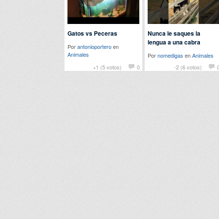
Gatos vs Peceras
Nunca le saques la
lengua a una cabra
Por
antonioportero
en
Animales
Por
nomedigas
en
Animales
+1 (5 votos)
0
-2 (6 votos)