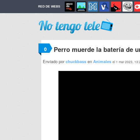
RED DE WEBS
Perro muerde la batería de u
0
Enviado por
chuckbass
en
Animales
el 1 mar 2023, 13: