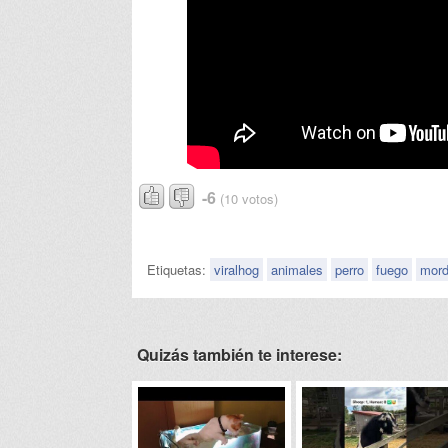
-6
(10 votos)
Etiquetas:
viralhog
animales
perro
fuego
mord
Quizás también te interese: