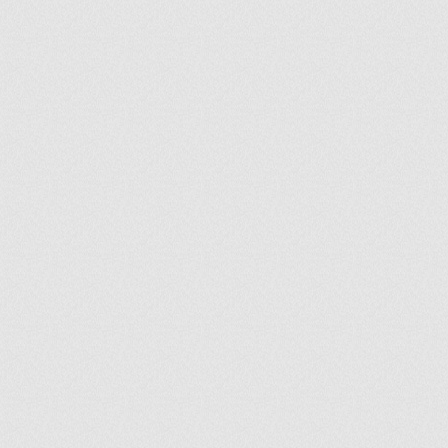
ir
artir
+
lr