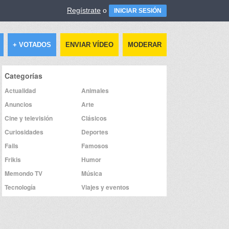
Regístrate
o
INICIAR SESIÓN
+ VOTADOS
ENVIAR VÍDEO
MODERAR
Categorías
Actualidad
Animales
Anuncios
Arte
Cine y televisión
Clásicos
Curiosidades
Deportes
Fails
Famosos
Frikis
Humor
Memondo TV
Música
Tecnología
Viajes y eventos