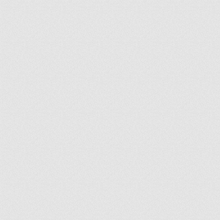
ir
artir
+
lr