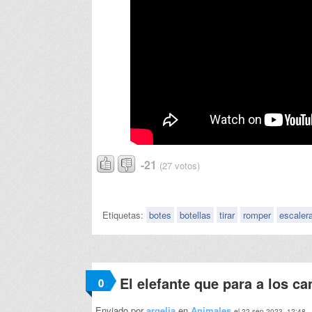
-21
(27 votos)
Etiquetas:
botes
botellas
tirar
romper
escaler
El elefante que para a los c
0
Enviado por
argelia
en
Animales
el 22 sep 2023, 12:48