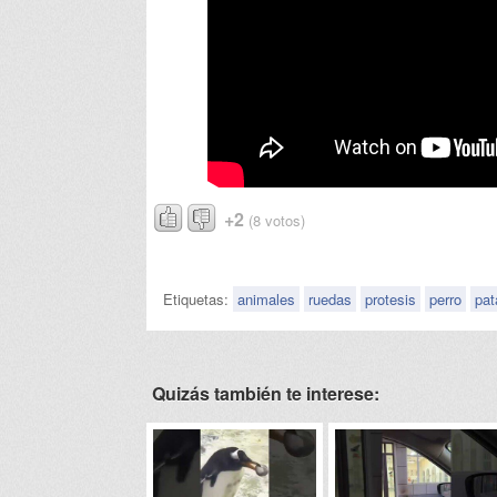
+2
(8 votos)
Etiquetas:
animales
ruedas
protesis
perro
pat
Quizás también te interese: