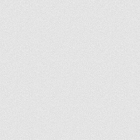
ir
artir
+
lr