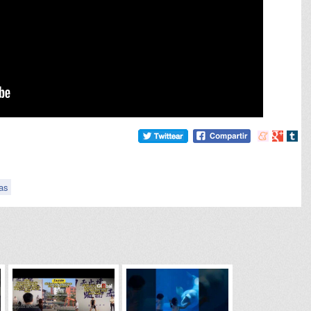
Compartir
Compart
Comp
en
en
en
meneame
Google
tumb
as