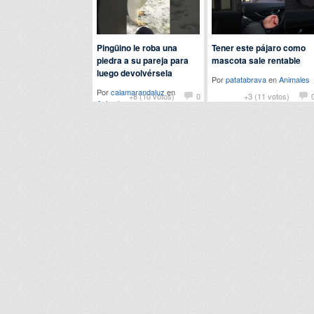
Pingüino le roba una
Tener este pájaro como
piedra a su pareja para
mascota sale rentable
luego devolvérsela
Por
patatabrava
en
Animales
Por
calamarandaluz
en
+8 (10 votos)
0
+3 (11 votos)
Animales