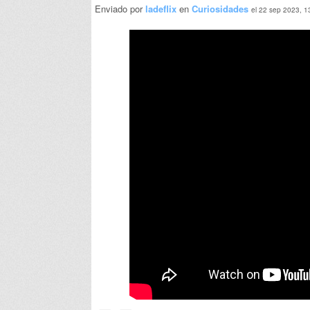
Enviado por
ladeflix
en
Curiosidades
el 22 sep 2023, 1