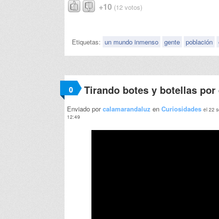
+10
(12 votos)
Etiquetas:
un mundo inmenso
gente
población
Tirando botes y botellas por
0
Enviado por
calamarandaluz
en
Curiosidades
el 22 
12:49