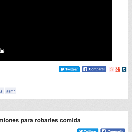
Compartir
Compart
Comp
en
en
en
meneame
Google
tumb
as
asmr
amiones para robarles comida