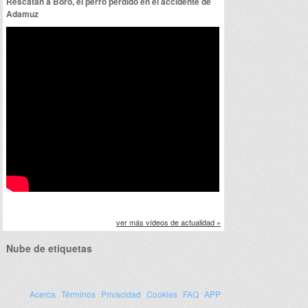
Rescatan a Boro, el perro perdido en el accidente de
Adamuz
ver más vídeos de actualidad »
Nube de etiquetas
Acerca
Términos
Privacidad
Cookies
FAQ
APP