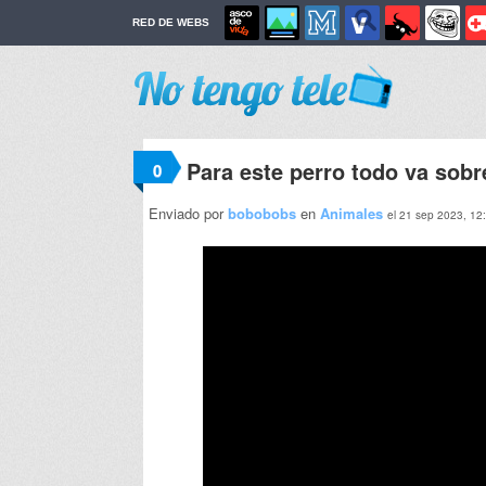
RED DE WEBS
Para este perro todo va sobr
0
Enviado por
bobobobs
en
Animales
el 21 sep 2023, 12