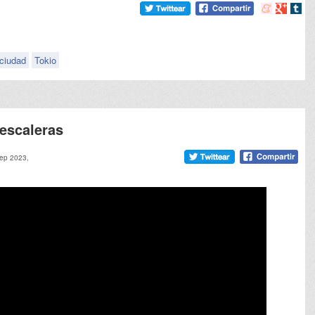
Compartir
Compart
Comp
en
en
en
meneame
Google
tumb
ciudad
Tokio
 escaleras
sep 2023,