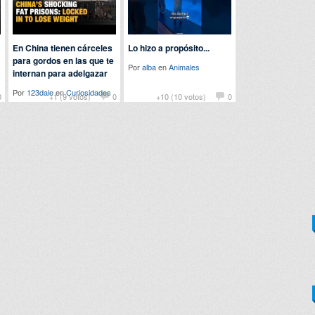
En China tienen cárceles
Lo hizo a propósito...
para gordos en las que te
Por
alba
en
Animales
internan para adelgazar
Por
123dale
en
Curiosidades
0
+1 (9 votos)
0
+10 (10 votos)
0