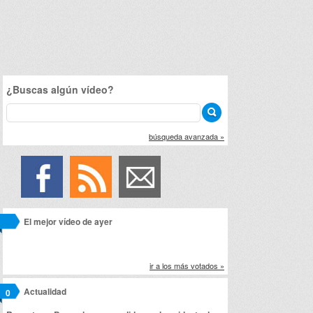
¿Buscas algún vídeo?
búsqueda avanzada »
El mejor vídeo de ayer
ir a los más votados »
Actualidad
0