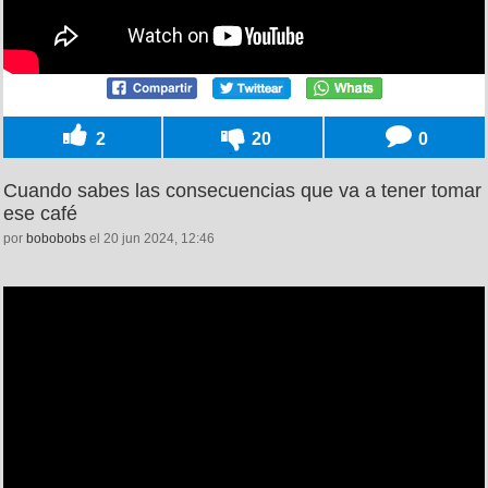
2
20
0
Cuando sabes las consecuencias que va a tener tomar
ese café
por
bobobobs
el 20 jun 2024, 12:46