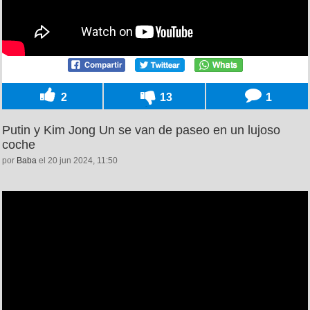
2
13
1
Putin y Kim Jong Un se van de paseo en un lujoso
coche
por
Baba
el 20 jun 2024, 11:50