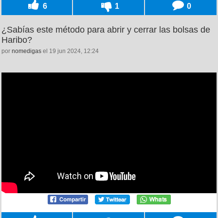
6
1
0
¿Sabías este método para abrir y cerrar las bolsas de
Haribo?
por
nomedigas
el 19 jun 2024, 12:24