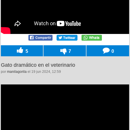
5
7
0
Gato dramático en el veterinario
por
manilagorila
el 19 jun 2024, 12:59