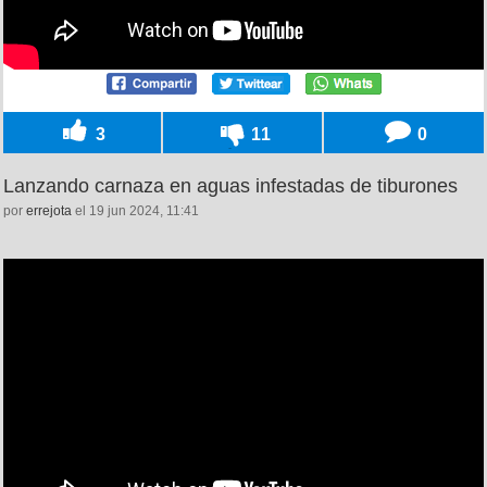
3
11
0
Lanzando carnaza en aguas infestadas de tiburones
por
errejota
el 19 jun 2024, 11:41