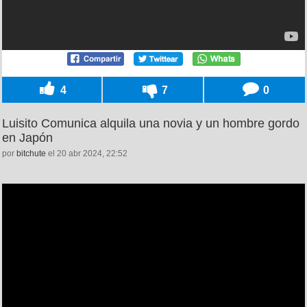
4
7
0
Luisito Comunica alquila una novia y un hombre gordo
en Japón
por
bitchute
el 20 abr 2024, 22:52