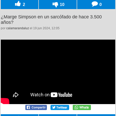
2
10
0
¿Marge Simpson en un sarcófado de hace 3.500
años?
por
calamarandaluz
el 19 jun 2024, 12:05