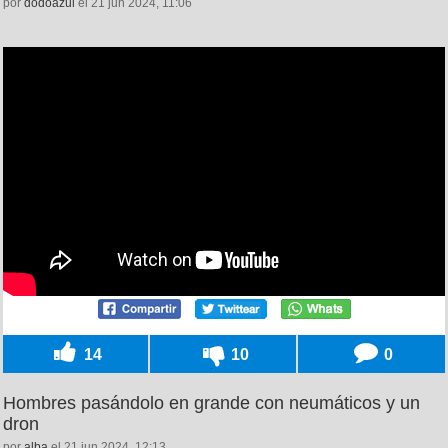
por
dodoazul
el 21 jun 2024, 11:06
14
10
0
Hombres pasándolo en grande con neumáticos y un
dron
por
alba
el 21 jun 2024, 12:13