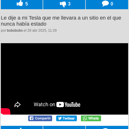
5
3
0
Le dije a mi Tesla que me llevara a un sitio en el que
nunca había estado
por
bobobobs
el 28 abr 2025, 11:29