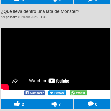
¿Qué lleva dentro una lata de Monster?
por
pescaito
el 28 abr 2025, 11:36
2
7
0