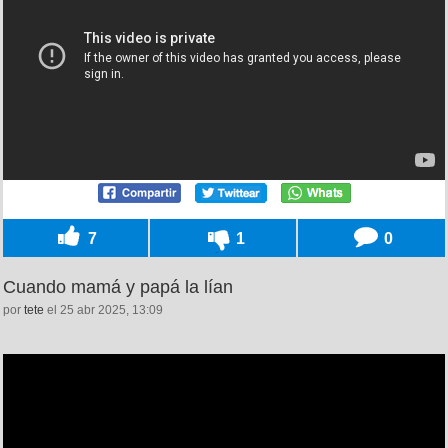
7
1
0
Cuando mamá y papá la lían
por
tete
el 25 abr 2025, 13:09