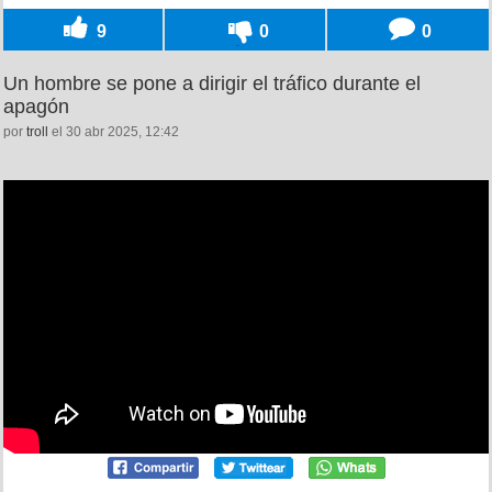
9
0
0
Un hombre se pone a dirigir el tráfico durante el
apagón
por
troll
el 30 abr 2025, 12:42