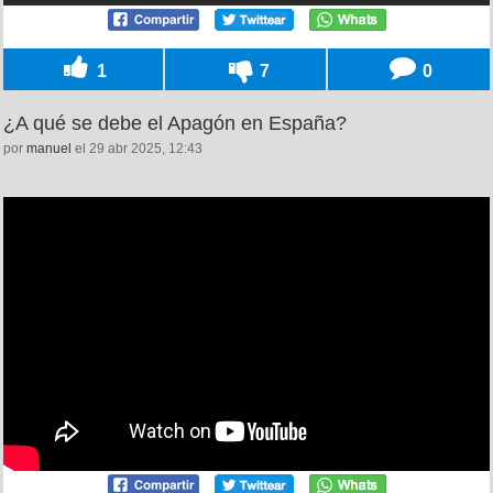
1
7
0
¿A qué se debe el Apagón en España?
por
manuel
el 29 abr 2025, 12:43