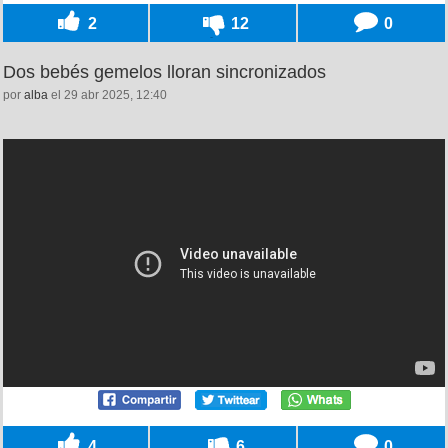
2
12
0
Dos bebés gemelos lloran sincronizados
por
alba
el 29 abr 2025, 12:40
4
6
0