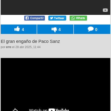
4
4
0
El gran engaño de Paco Sanz
por
erre
el 28 abr 2025, 11:44