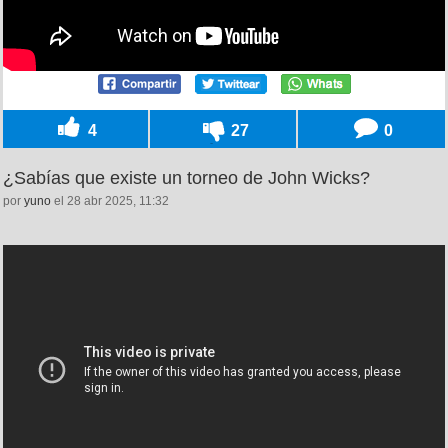
4
27
0
¿Sabías que existe un torneo de John Wicks?
por
yuno
el 28 abr 2025, 11:32