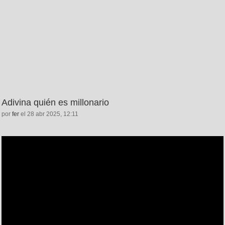
Adivina quién es millonario
por
fer
el 28 abr 2025, 12:11