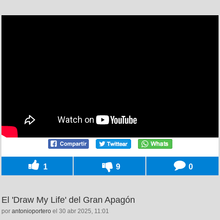
1
9
0
El 'Draw My Life' del Gran Apagón
por
antonioportero
el 30 abr 2025, 11:01