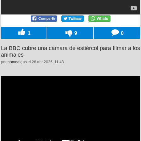
1
9
0
La BBC cubre una cámara de estiércol para filmar a los
animales
por
nomedigas
el 28 abr 2025, 11:43