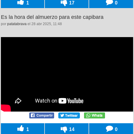
1
17
0
Es la hora del almuerzo para este capibara
por
patatabrava
el 28 abr 2025, 11:48
1
14
0