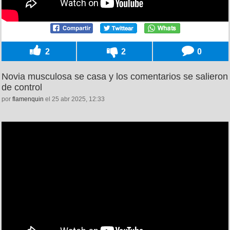
2
2
0
Novia musculosa se casa y los comentarios se salieron
de control
por
flamenquin
el 25 abr 2025, 12:33