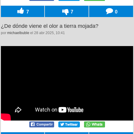
7
7
0
¿De dónde viene el olor a tierra mojada?
por
michaelbuble
el 28 abr 2025, 10:41