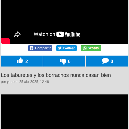
2
6
0
Los taburetes y los borrachos nunca casan bien
por
yuno
el 25 abr 2025, 12:46