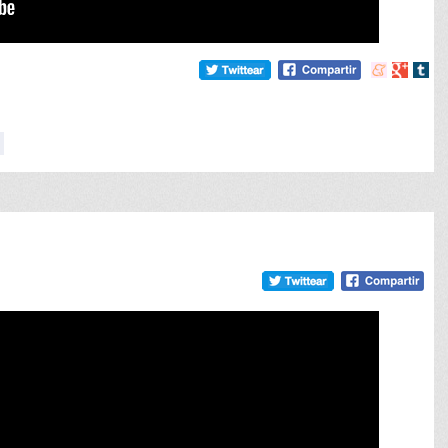
Compartir
Compart
Comp
en
en
en
meneame
Google
tumb