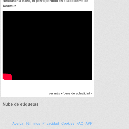
Rescatan a Boro, el perro perdido en el accidente de
Adamuz
ver más vídeos de actualidad »
Nube de etiquetas
Acerca
Términos
Privacidad
Cookies
FAQ
APP