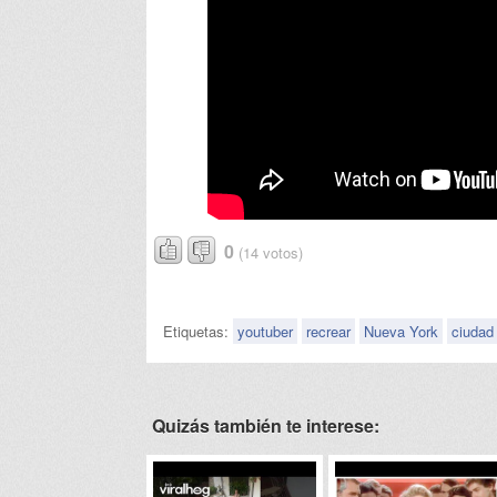
0
(14 votos)
Etiquetas:
youtuber
recrear
Nueva York
ciudad
Quizás también te interese: