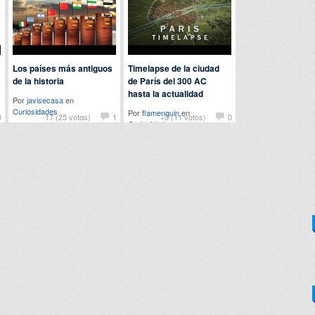
Los países más antiguos
Timelapse de la ciudad
de la historia
de París del 300 AC
hasta la actualidad
Por
javisecasa
en
Curiosidades
Por
flamenquin
en
0
-17 (25 votos)
1
+3 (11 votos)
0
Curiosidades