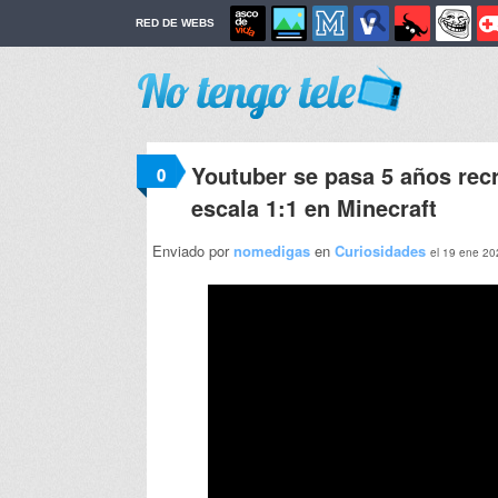
RED DE WEBS
Youtuber se pasa 5 años rec
0
escala 1:1 en Minecraft
Enviado por
nomedigas
en
Curiosidades
el 19 ene 20