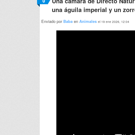
Una cámara de Directo Natur
0
una águila imperial y un zor
Enviado por
Baba
en
Animales
el 19 ene 2026, 12:04