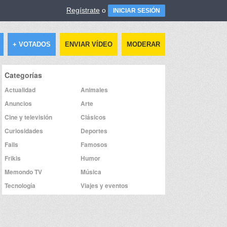
Regístrate
o
INICIAR SESIÓN
+ VOTADOS
ENVIAR VÍDEO
MODERAR
Categorías
Actualidad
Animales
Anuncios
Arte
Cine y televisión
Clásicos
Curiosidades
Deportes
Fails
Famosos
Frikis
Humor
Memondo TV
Música
Tecnología
Viajes y eventos