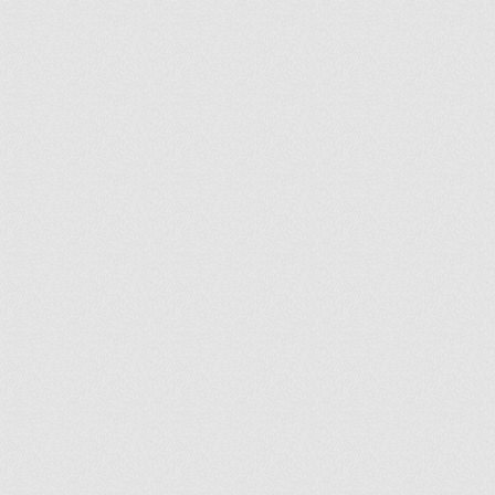
ir
artir
+
lr