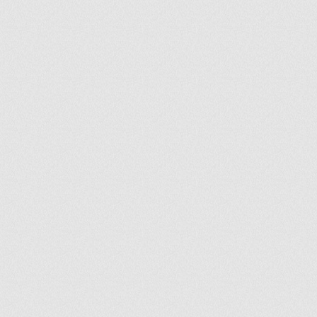
ir
artir
+
lr