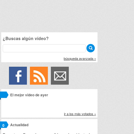
¿Buscas algún vídeo?
búsqueda avanzada »
El mejor vídeo de ayer
ir a los más votados »
Actualidad
0