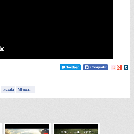
Compartir
Compart
Comp
en
en
en
meneame
Google
tumb
escala
Minecraft