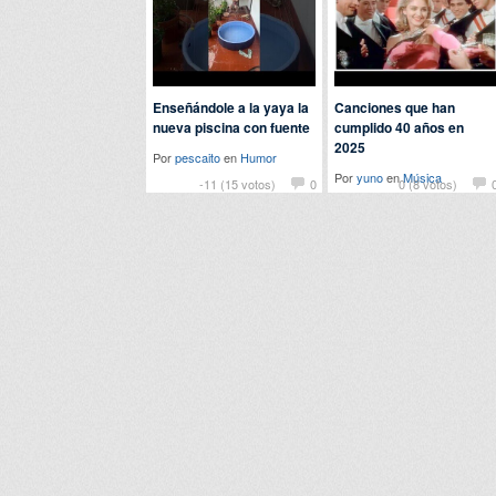
Enseñándole a la yaya la
Canciones que han
nueva piscina con fuente
cumplido 40 años en
2025
Por
pescaito
en
Humor
Por
yuno
en
Música
-11 (15 votos)
0
0 (8 votos)