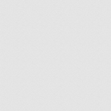
ir
artir
+
lr