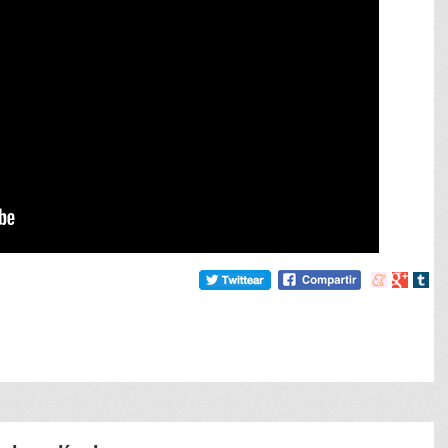
Compartir
Compart
Comp
en
en
en
meneame
Google
tumb