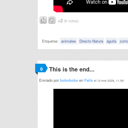
+2
(6 votos)
Etiquetas:
animales
Directo Natura
águila
zorro
This is the end...
0
Enviado por
bobobobs
en
Fails
el 12 ene 2026, 11:59