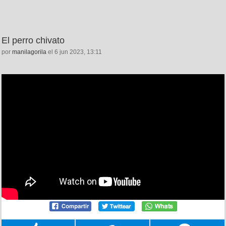
El perro chivato
por
manilagorila
el 6 jun 2023, 13:11