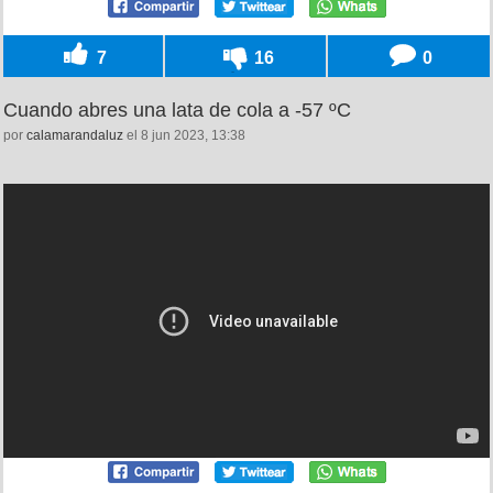
7
16
0
Cuando abres una lata de cola a -57 ºC
por
calamarandaluz
el 8 jun 2023, 13:38