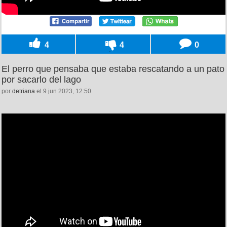
4
4
0
El perro que pensaba que estaba rescatando a un pato
por sacarlo del lago
por
detriana
el 9 jun 2023, 12:50