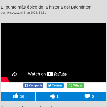
El punto más épico de la historia del Bádminton
por
javisecasa
el 8 jun 2023, 13:31
16
1
0