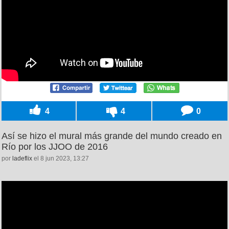
4
4
0
Así se hizo el mural más grande del mundo creado en
Río por los JJOO de 2016
por
ladeflix
el 8 jun 2023, 13:27