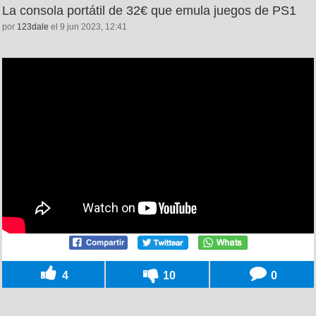
La consola portátil de 32€ que emula juegos de PS1
por
123dale
el 9 jun 2023, 12:41
4
10
0