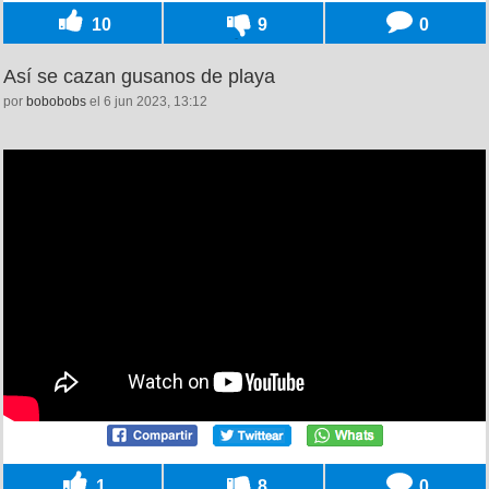
10
9
0
Así se cazan gusanos de playa
por
bobobobs
el 6 jun 2023, 13:12
1
8
0