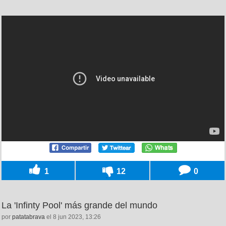
1
12
0
La 'Infinty Pool' más grande del mundo
por
patatabrava
el 8 jun 2023, 13:26