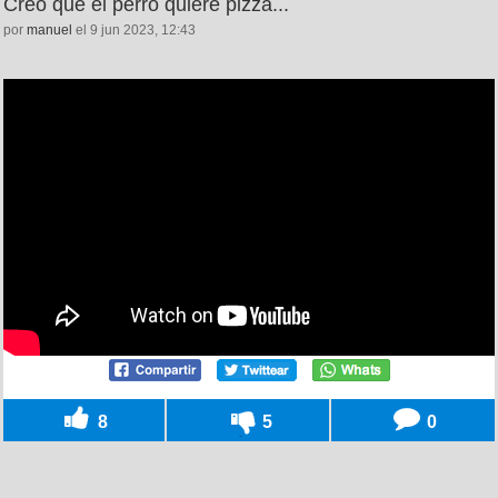
Creo que el perro quiere pizza...
por
manuel
el 9 jun 2023, 12:43
8
5
0