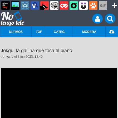
ÚLTIMOS
TOP
CATEG.
MODERA
Jokgu, la gallina que toca el piano
por
yuno
el 8 jun 2023, 13:40