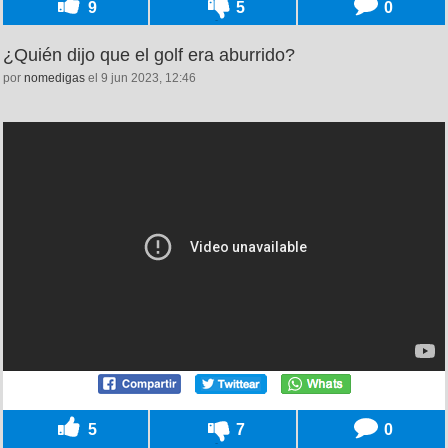
9
5
0
¿Quién dijo que el golf era aburrido?
por
nomedigas
el 9 jun 2023, 12:46
5
7
0