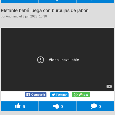
Elefante bebé juega con burbujas de jabón
por Anónimo el 8 jun 2023, 15:30
6
0
0