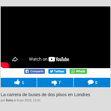
1
7
0
La carrera de buses de dos pisos en Londres
por
Baba
el 8 jun 2023, 13:41