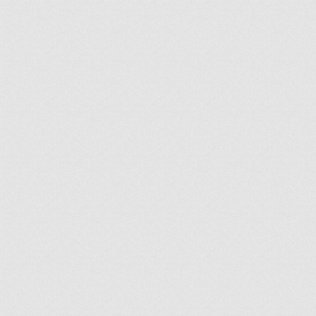
ir
artir
+
lr