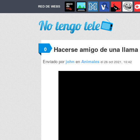
RED DE WEBS
Hacerse amigo de una llama 
0
Enviado por
john
en
Animales
el 26 oct 2021, 10:42