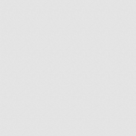
ir
artir
+
lr