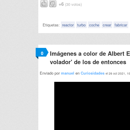
+6
(30 votos)
Etiquetas:
reactor
turbo
coche
crear
fabricar
Imágenes a color de Albert 
0
volador' de los de entonces
Enviado por
manuel
en
Curiosidades
el 26 oct 2021, 1