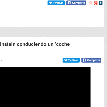
Compartir
Compart
Comp
en
en
en
meneame
Google
tumb
Einstein conduciendo un 'coche
0:37