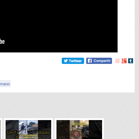
Compartir
Compart
Comp
en
en
en
meneame
Google
tumb
umano