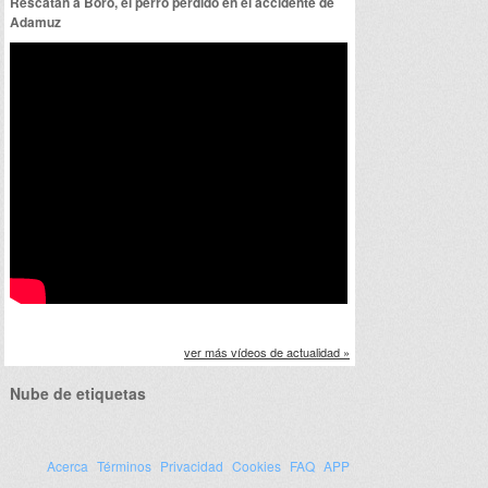
Rescatan a Boro, el perro perdido en el accidente de
Adamuz
ver más vídeos de actualidad »
Nube de etiquetas
Acerca
Términos
Privacidad
Cookies
FAQ
APP