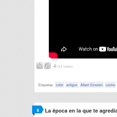
-6
(14 votos)
Etiquetas:
color
antiguo
Albert Einstein
coche
La época en la que te agredí
0