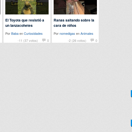
El Toyota que resistió a
Ranas saltando sobre la
un lanzacohetes
cara de niños
Por
Baba
en
Curiosidades
Por
nomedigas
en
Animales
1
-11 (37 votos)
0
-2 (26 votos)
0