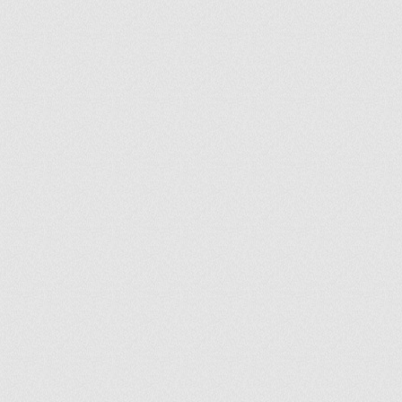
ir
artir
+
lr