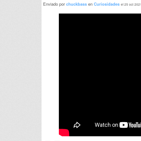
Enviado por
chuckbass
en
Curiosidades
el 25 oct 202