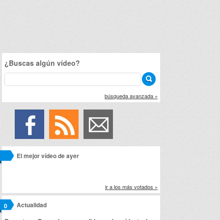
¿Buscas algún vídeo?
búsqueda avanzada »
El mejor vídeo de ayer
ir a los más votados »
Actualidad
0