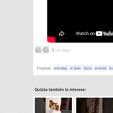
-2
(10 votos)
Etiquetas:
animales
el dodo
llama
amistad
h
Quizás también te interese: