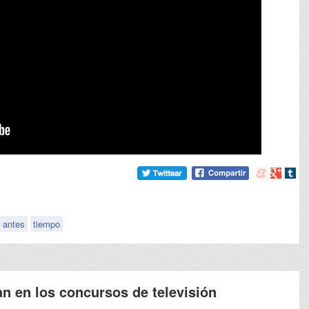
Compartir
Compart
Comp
en
en
en
meneame
Google
tumb
antes
tiempo
an en los concursos de televisión