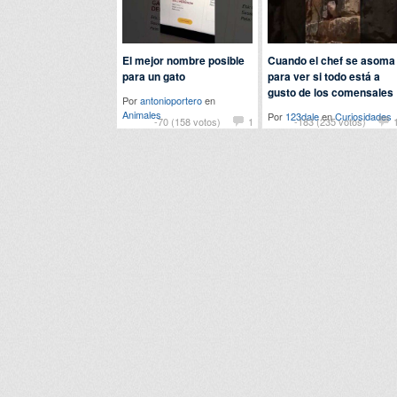
El mejor nombre posible
Cuando el chef se asoma
para un gato
para ver si todo está a
gusto de los comensales
Por
antonioportero
en
Animales
Por
123dale
en
Curiosidades
-70 (158 votos)
1
-183 (235 votos)