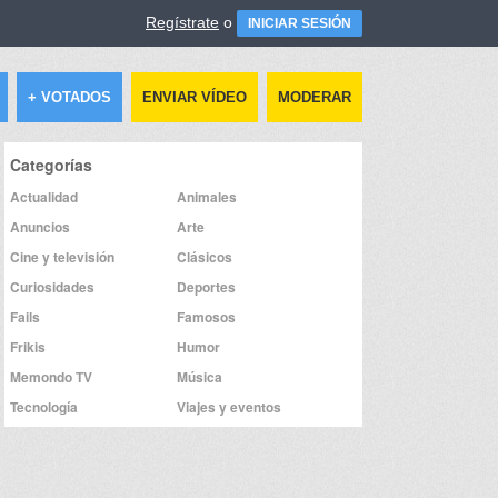
Regístrate
o
INICIAR SESIÓN
+ VOTADOS
ENVIAR VÍDEO
MODERAR
Categorías
Actualidad
Animales
Anuncios
Arte
Cine y televisión
Clásicos
Curiosidades
Deportes
Fails
Famosos
Frikis
Humor
Memondo TV
Música
Tecnología
Viajes y eventos