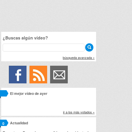
¿Buscas algún vídeo?
búsqueda avanzada »
El mejor vídeo de ayer
ir a los más votados »
Actualidad
0