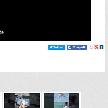
Compartir
Compart
Comp
en
en
en
meneame
Google
tumb