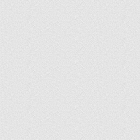
ir
artir
+
lr