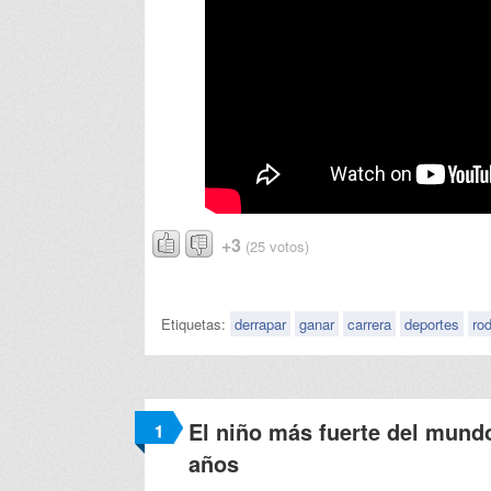
+3
(25 votos)
Etiquetas:
derrapar
ganar
carrera
deportes
rod
El niño más fuerte del mund
1
años