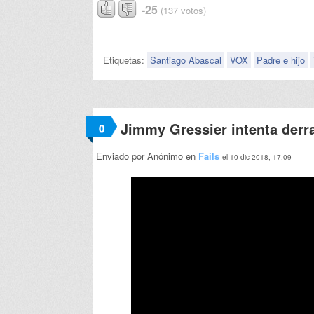
-25
(137 votos)
Etiquetas:
Santiago Abascal
VOX
Padre e hijo
Jimmy Gressier intenta derra
0
Enviado por Anónimo en
Fails
el 10 dic 2018, 17:09