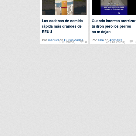
Las cadenas de comida
Cuando intentas aterrizar
rápida más grandes de
tu dron pero los perros
EEUU
no te dejan
Por
manuel
en
Curiosidades
Por
alba
en
Animales
-2 (6 votos)
0
+5 (13 votos)