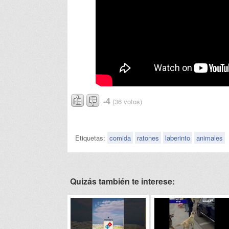
-4
(36 votos)
Etiquetas:
comida
ratones
laberinto
animales
Quizás también te interese: