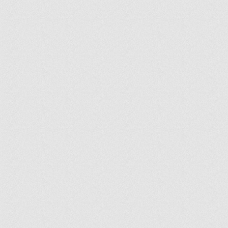
ir
artir
+
lr