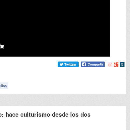
Compartir
Compart
Comp
en
en
en
meneame
Google
tumb
illas
o: hace culturismo desde los dos