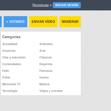
Regístrate
o
INICIAR SESIÓN
+ VOTADOS
ENVIAR VÍDEO
MODERAR
Categorías
Actualidad
Animales
Anuncios
Arte
Cine y televisión
Clásicos
Curiosidades
Deportes
Fails
Famosos
Frikis
Humor
Memondo TV
Música
Tecnología
Viajes y eventos