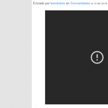
Enviado por
kendoken
en
Curiosidades
el 10 dic 2018