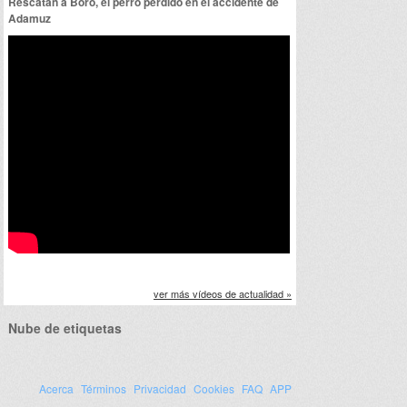
Rescatan a Boro, el perro perdido en el accidente de
Adamuz
ver más vídeos de actualidad »
Nube de etiquetas
Acerca
Términos
Privacidad
Cookies
FAQ
APP