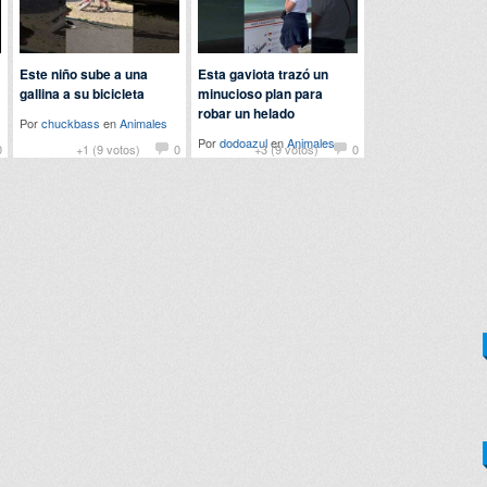
Este niño sube a una
Esta gaviota trazó un
gallina a su bicicleta
minucioso plan para
robar un helado
Por
chuckbass
en
Animales
Por
dodoazul
en
Animales
0
+1 (9 votos)
0
+3 (9 votos)
0