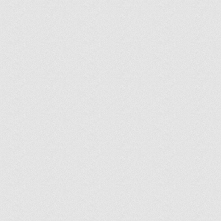
ir
artir
+
lr