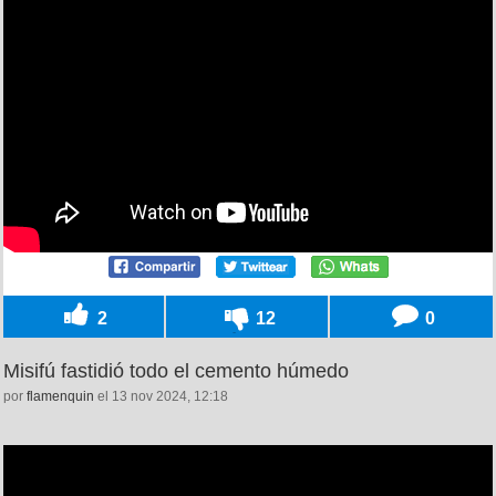
2
12
0
Misifú fastidió todo el cemento húmedo
por
flamenquin
el 13 nov 2024, 12:18