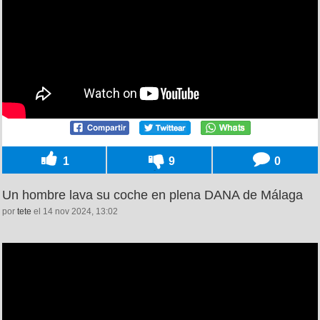
1
9
0
Un hombre lava su coche en plena DANA de Málaga
por
tete
el 14 nov 2024, 13:02