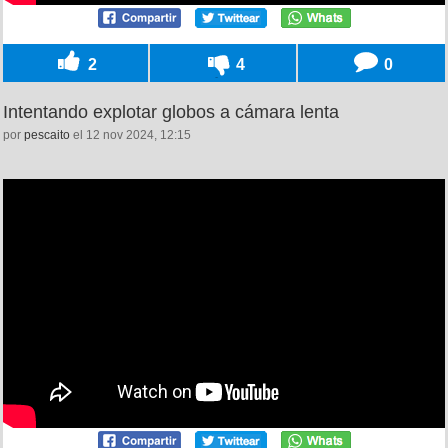
2
4
0
Intentando explotar globos a cámara lenta
por
pescaito
el 12 nov 2024, 12:15