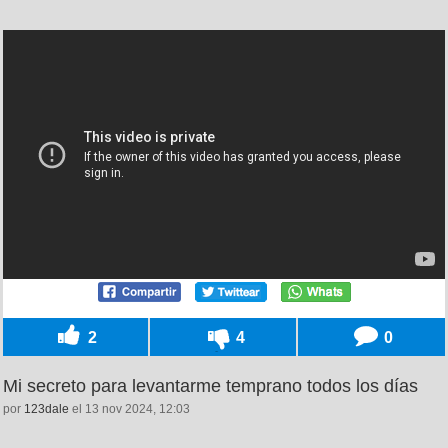
2
4
0
Mi secreto para levantarme temprano todos los días
por
123dale
el 13 nov 2024, 12:03