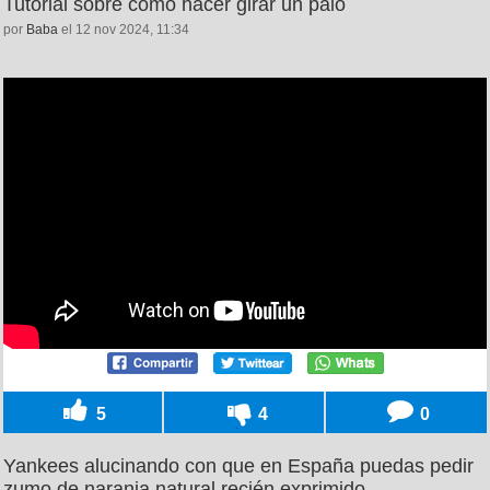
Tutorial sobre cómo hacer girar un palo
por
Baba
el 12 nov 2024, 11:34
5
4
0
Yankees alucinando con que en España puedas pedir
zumo de naranja natural recién exprimido