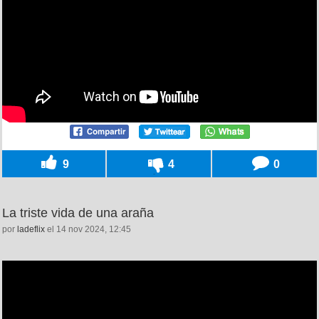
9
4
0
La triste vida de una araña
por
ladeflix
el 14 nov 2024, 12:45