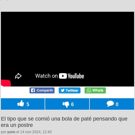
5
6
0
El tipo que se comió una bola de paté pensando que
era un postre
por
yuno
el 14 nov 2024, 12:40