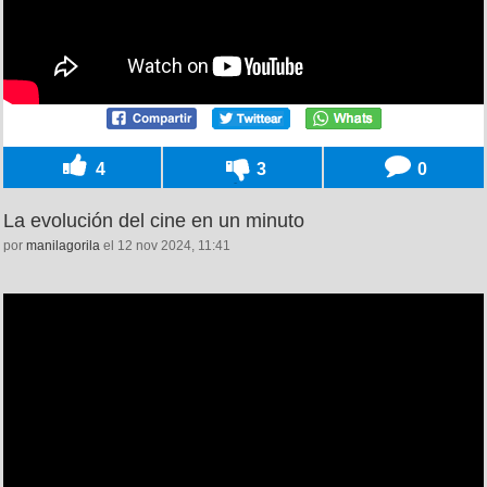
4
3
0
La evolución del cine en un minuto
por
manilagorila
el 12 nov 2024, 11:41