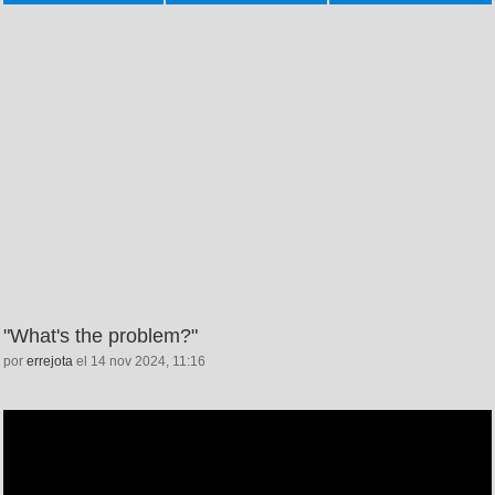
"What's the problem?"
por
errejota
el 14 nov 2024, 11:16