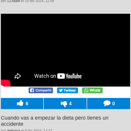
por
123dale
el 10 dic 2024, 11:49
6
4
0
Cuando vas a empezar la dieta pero tienes un
accidente
por
detriana
el 9 dic 2024, 12:27