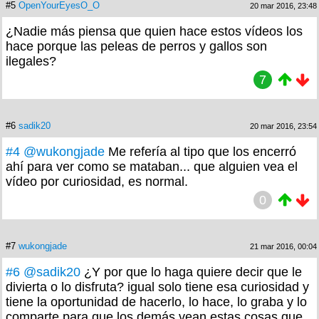
#5
OpenYourEyesO_O
20 mar 2016, 23:48
¿Nadie más piensa que quien hace estos vídeos los
hace porque las peleas de perros y gallos son
ilegales?
7
#6
sadik20
20 mar 2016, 23:54
#4
@wukongjade
Me refería al tipo que los encerró
ahí para ver como se mataban... que alguien vea el
vídeo por curiosidad, es normal.
0
#7
wukongjade
21 mar 2016, 00:04
#6
@sadik20
¿Y por que lo haga quiere decir que le
divierta o lo disfruta? igual solo tiene esa curiosidad y
tiene la oportunidad de hacerlo, lo hace, lo graba y lo
comparte para que los demás vean estas cosas que