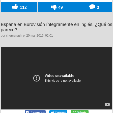
112
49
3
España en Eurovisión íntegramente en inglés. ¿Qué os
parece?
por chemanash el 20 mar 2016, 02:01