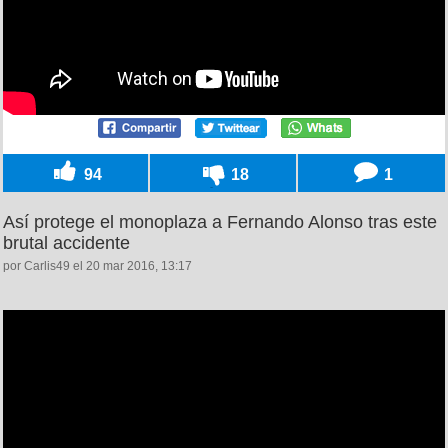
94
18
1
Así protege el monoplaza a Fernando Alonso tras este
brutal accidente
por Carlis49 el 20 mar 2016, 13:17