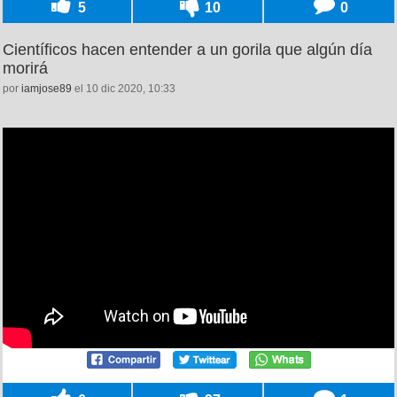
5
10
0
Científicos hacen entender a un gorila que algún día
morirá
por
iamjose89
el 10 dic 2020, 10:33