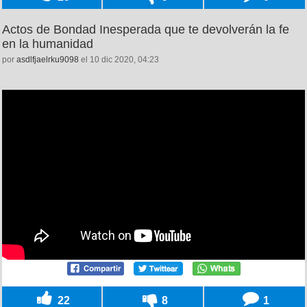
Actos de Bondad Inesperada que te devolverán la fe
en la humanidad
por
asdlfjaelrku9098
el 10 dic 2020, 04:23
22
8
1