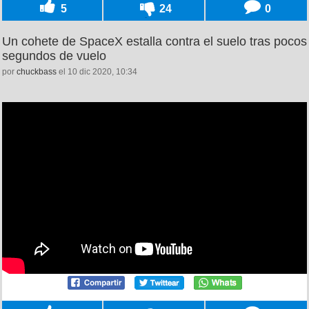
5
24
0
Un cohete de SpaceX estalla contra el suelo tras pocos
segundos de vuelo
por
chuckbass
el 10 dic 2020, 10:34