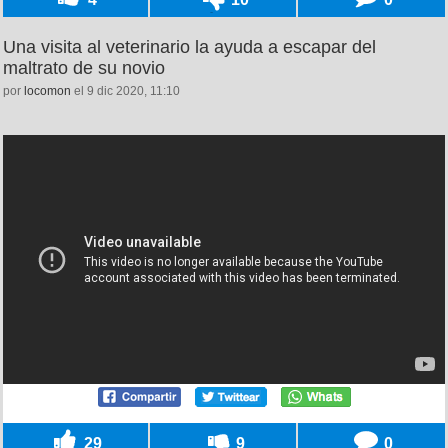
Una visita al veterinario la ayuda a escapar del
maltrato de su novio
por
locomon
el 9 dic 2020, 11:10
29
9
0