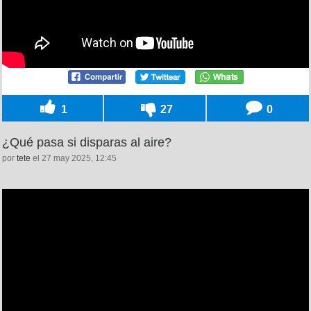
1
27
0
¿Qué pasa si disparas al aire?
por
tete
el 27 may 2025, 12:45