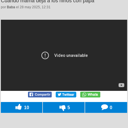
Cuando mamá deja a los niños con papá
por
Baba
el 28 may 2025, 12:31
10
5
0