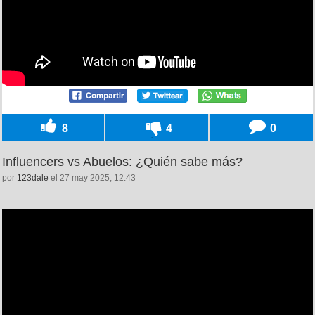
8
4
0
Influencers vs Abuelos: ¿Quién sabe más?
por
123dale
el 27 may 2025, 12:43