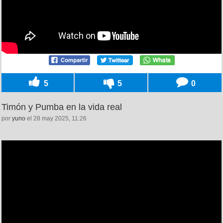
5
5
0
Timón y Pumba en la vida real
por
yuno
el 28 may 2025, 11:26