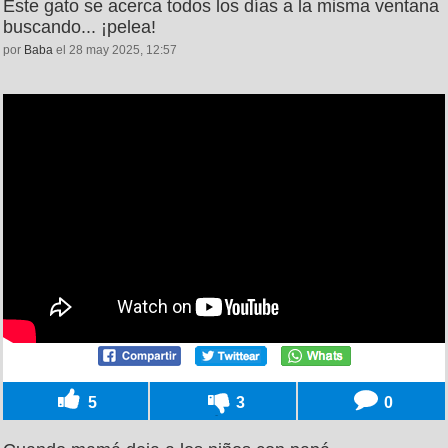
Este gato se acerca todos los días a la misma ventana
buscando... ¡pelea!
por
Baba
el 28 may 2025, 12:57
5
3
0