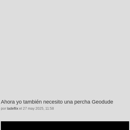
Ahora yo también necesito una percha Geodude
por
ladeflix
el 27 may 2025, 11:58