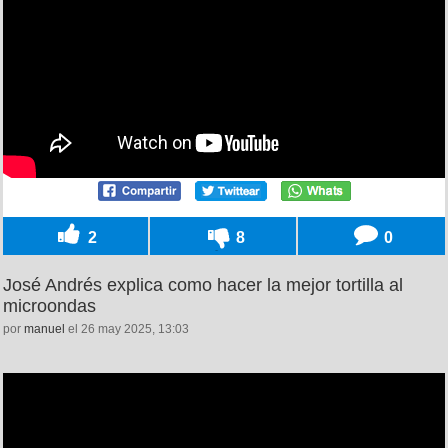
2
8
0
José Andrés explica como hacer la mejor tortilla al
microondas
por
manuel
el 26 may 2025, 13:03