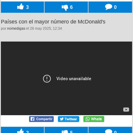
3
6
0
Países con el mayor número de McDonald's
por
nomedigas
el 26 may 2025, 12:34
2
5
0