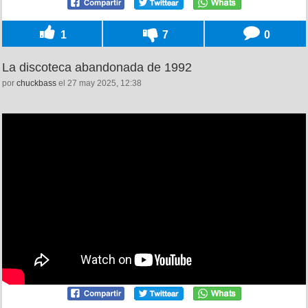
1
7
0
La discoteca abandonada de 1992
por
chuckbass
el 27 may 2025, 12:38