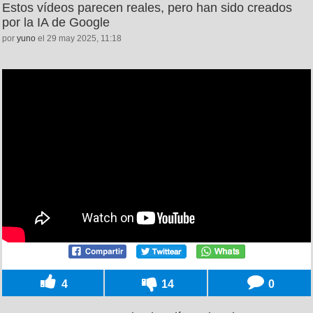
Estos vídeos parecen reales, pero han sido creados
por la IA de Google
por
yuno
el 29 may 2025, 11:18
4
14
0