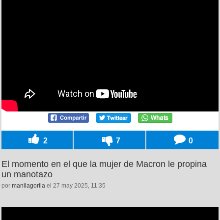
2
7
0
El momento en el que la mujer de Macron le propina
un manotazo
por
manilagorila
el 27 may 2025, 11:35