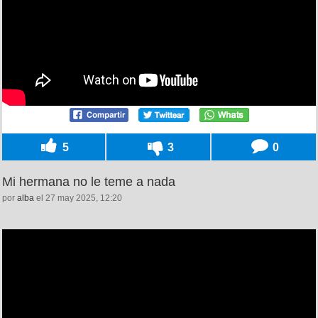
5
3
0
Mi hermana no le teme a nada
por
alba
el 27 may 2025, 12:20