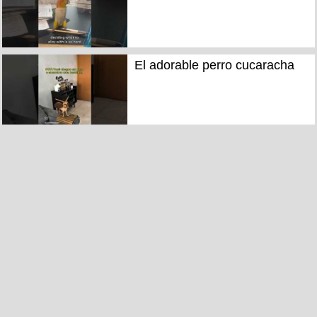
El adorable perro cucaracha