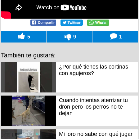
5
9
1
También te gustará:
¿Por qué tienes las cortinas
con agujeros?
Cuando intentas aterrizar tu
dron pero los perros no te
dejan
Mi loro no sabe con qué jugar