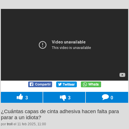
3
3
0
¿Cuántas capas de cinta adhesiva hacen falta para
parar a un idiota?
por
troll
el 11 feb 2025, 11:00