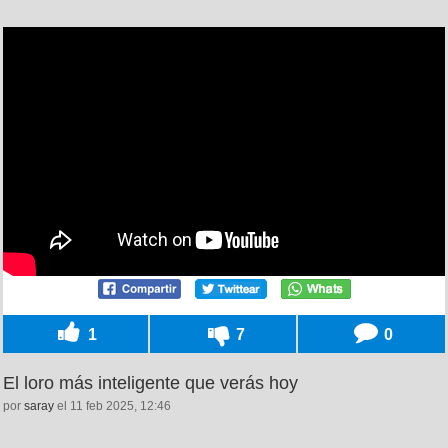
1
7
0
El loro más inteligente que verás hoy
por
saray
el 11 feb 2025, 12:46