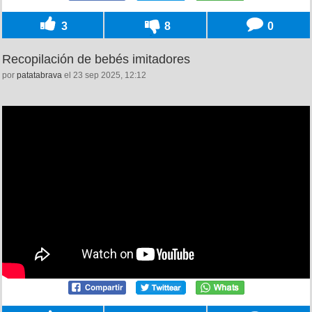
3
8
0
Recopilación de bebés imitadores
por
patatabrava
el 23 sep 2025, 12:12