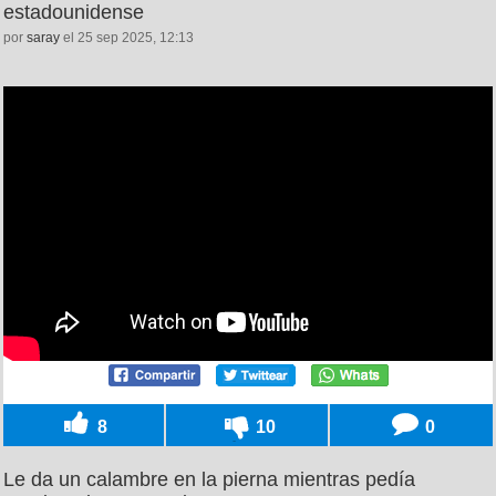
estadounidense
por
saray
el 25 sep 2025, 12:13
8
10
0
Le da un calambre en la pierna mientras pedía