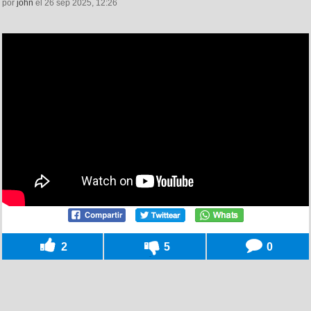
por
john
el 26 sep 2025, 12:26
2
5
0