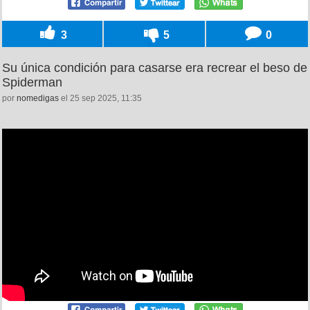
3
5
0
Su única condición para casarse era recrear el beso de
Spiderman
por
nomedigas
el 25 sep 2025, 11:35