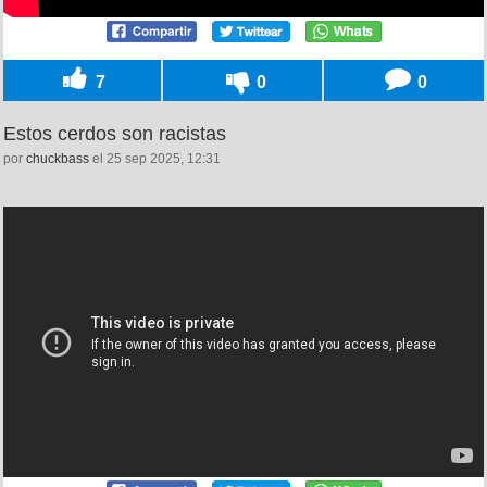
7
0
0
Estos cerdos son racistas
por
chuckbass
el 25 sep 2025, 12:31